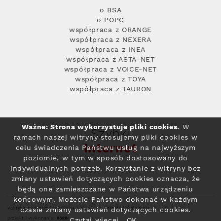
o BSA
o POPC
współpraca z ORANGE
współpraca z NEXERA
współpraca z INEA
współpraca z ASTA-NET
współpraca z VOICE-NET
współpraca z TOYA
współpraca z TAURON
Ważne: Strona wykorzystuje pliki cookies.
W
Szybki
ramach naszej witryny stosujemy pliki cookies w
Internet
celu świadczenia Państwu usług na najwyższym
poziomie, w tym w sposób dostosowany do
indywidualnych potrzeb. Korzystanie z witryny bez
zmiany ustawień dotyczących cookies oznacza, że
będą one zamieszczane w Państwa urządzeniu
końcowym. Możecie Państwo dokonać w każdym
czasie zmiany ustawień dotyczących cookies.
Polityka prywatności
© 2004 - 2026 RFC Internet i Telewizja
projekt i wykonanie:
Czytaj więcej
OK