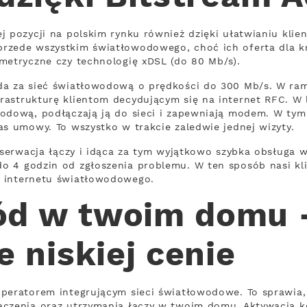
j pozycji na polskim rynku również dzięki ułatwianiu kli
rzede wszystkim światłowodowego, choć ich oferta dla 
metryczne czy technologię xDSL (do 80 Mb/s).
da za sieć światłowodową o prędkości do 300 Mb/s. W ram
rastrukturę klientom decydującym się na internet RFC. W 
wodową, podłączają ją do sieci i zapewniają modem. W tym
as umowy. To wszystko w trakcie zaledwie jednej wizyty.
onserwacja łączy i idąca za tym wyjątkowo szybka obsługa 
 4 godzin od zgłoszenia problemu. W ten sposób nasi klie
 internetu światłowodowego.
ód w twoim domu 
e niskiej cenie
operatorem integrującym sieci światłowodowe. To sprawi
ączenia oraz utrzymania łączy w twoim domu. Aktywacja k