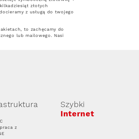
ilkadziesiąt złotych
 docieramy z usługą do twojego
pakietach, to zachęcamy do
cznego lub mailowego. Nasi
rastruktura
Szybki
Internet
PC
praca z
GE