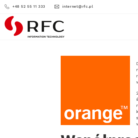
+48 52 55 11 333
internet@rfc.pl
RFC