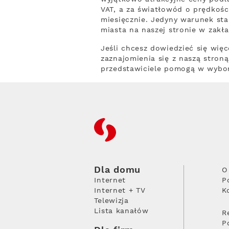
VAT, a za światłowód o prędkości
miesięcznie. Jedyny warunek sta
miasta na naszej stronie w zakł
Jeśli chcesz dowiedzieć się wię
zaznajomienia się z naszą stron
przedstawiciele pomogą w wyborz
RFC
Dla domu
O
Internet
P
Internet + TV
K
Telewizja
Lista kanałów
R
P