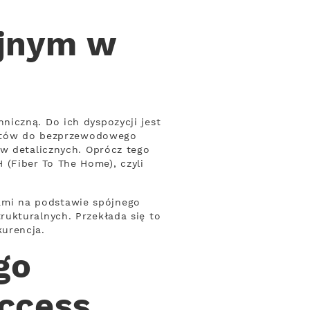
yjnym w
iczną. Do ich dyspozycji jest
asztów do bezprzewodowego
ów detalicznych. Oprócz tego
(Fiber To The Home), czyli
ami na podstawie spójnego
ukturalnych. Przekłada się to
urencja.
go
Access