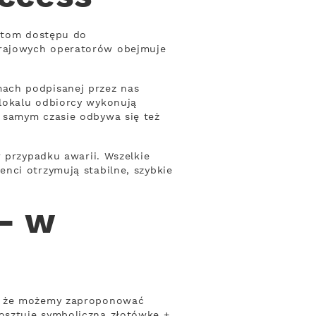
entom dostępu do
krajowych operatorów obejmuje
ach podpisanej przez nas
lokalu odbiorcy wykonują
 samym czasie odbywa się też
w przypadku awarii. Wszelkie
nci otrzymują stabilne, szybkie
– w
a, że możemy zaproponować
osztuje symboliczną złotówkę +