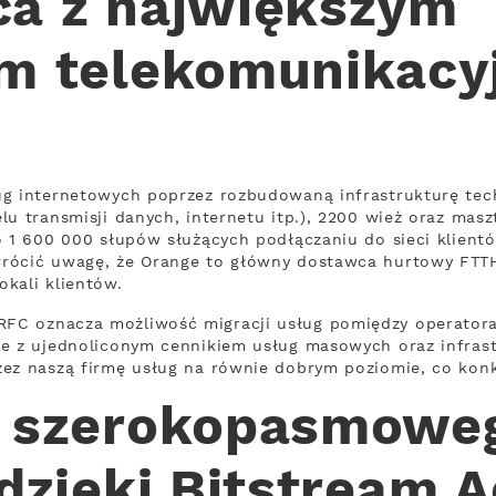
a z największym
em telekomunikac
g internetowych poprzez rozbudowaną infrastrukturę techn
lu transmisji danych, internetu itp.), 2200 wież oraz m
o 1 600 000 słupów służących podłączaniu do sieci klient
rócić uwagę, że Orange to główny dostawca hurtowy FTTH 
kali klientów.
FC oznacza możliwość migracji usług pomiędzy operator
e z ujednoliconym cennikiem usług masowych oraz infrastr
zez naszą firmę usług na równie dobrym poziomie, co konk
o szerokopasmowe
 dzięki Bitstream 