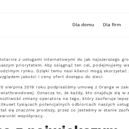
Dla domu
Dla firm
Dotarcie z usługami internetowymi do jak najszerszego gr
naszym priorytetem. Aby osiągnąć ten cel, podejmujemy ws
rodzimym rynku. Dzięki temu nasi klienci mogą skorzystać
względem jakości i ceny ofert dostępu do sieci.
20 sierpnia 2019 roku podpisaliśmy umowę z Orange w zakr
światłowodowej. Oznacza to, że każdy, kto znajduje się w za
możliwość zmiany operatora na tego, który zaoferuje lep
kilkuset tysiącach potencjalnych odbiorcach naszych usług
stał się znacznie prostszy, przez co jesteśmy w stanie za
warunki współpracy.