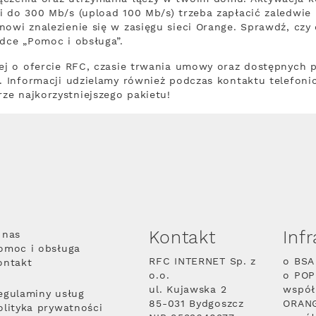
 do 300 Mb/s (upload 100 Mb/s) trzeba zapłacić zaledwie k
nowi znalezienie się w zasięgu sieci Orange. Sprawdź, czy
adce „Pomoc i obsługa”.
cej o ofercie RFC, czasie trwania umowy oraz dostępnych 
ą. Informacji udzielamy również podczas kontaktu telefoni
e najkorzystniejszego pakietu!
Kontakt
Inf
 nas
omoc i obsługa
RFC INTERNET Sp. z
o BSA
ontakt
o.o.
o PO
ul. Kujawska 2
współ
egulaminy usług
85-031 Bydgoszcz
ORAN
olityka prywatności