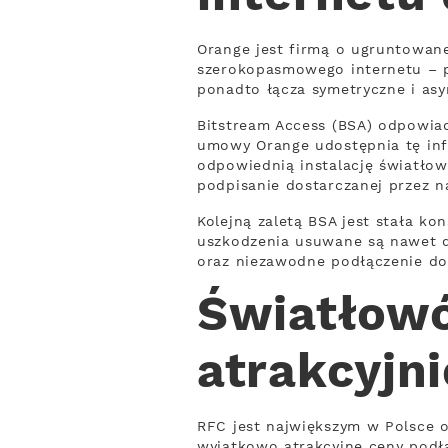
Orange jest firmą o ugruntowane
szerokopasmowego internetu – p
ponadto łącza symetryczne i asy
Bitstream Access (BSA) odpowia
umowy Orange udostępnia tę inf
odpowiednią instalację światło
podpisanie dostarczanej przez n
Kolejną zaletą BSA jest stała k
uszkodzenia usuwane są nawet do
oraz niezawodne podłączenie do
Światłow
atrakcyjni
RFC jest największym w Polsce 
wyjątkowo atrakcyjne ceny podł