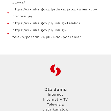
glowa/
https://cik.uke.gov.pl/edukacjatop/wiem-co-
podpisuje/
https://cik.uke.gov.pl/uslugi-teleko/
https://cik.uke.gov.pl/uslugi-
teleko/poradniki/pliki-do-pobrania/
RFC
Dla domu
Internet
Internet + TV
Telewizja
Lista kanałów