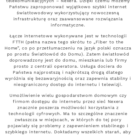
telekomunikacyjnych – Nexera. Dzięki czemu możemy
Państwu zaproponować wyjątkowo szybki internet
światłowodowy wykorzystujący nowoczesną
infrastrukturę oraz zaawansowane rozwiązania
informatyczne.
Łącze internetowe wykonywane jest w technologii
FTTH (pełna nazwa tego skrótu to „Fiber to the
Home”, co po przetłumaczeniu na język polski oznacza
po prostu Światłowód do Domu). Zatem światłowód
doprowadzony jest do domu, mieszkania lub firmy
prosto z centrali operatora. Usługa dociera do
Państwa najprostszą i najkrótszą drogą dlatego
wyróżnia się bezawaryjnością oraz zapewnia stabilny i
nieograniczony dostęp do internetu i telewizji.
Umożliwienie wielu gospodarstwom domowym czy
firmom dostępu do internetu przez sieć Nexera
znacznie poszerza możliwości korzystania z
technologii cyfrowych. Ma to szczególne znaczenie
zwłaszcza w miejscach, w których do tej pory
pojawiały się problemy z zapewnieniem stabilnego i
szybkiego internetu. Dokładamy wszelkich starań, aby