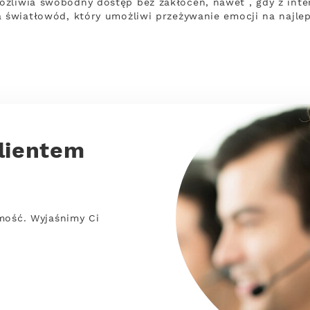
ożliwia swobodny dostęp bez zakłóceń, nawet , gdy z in
a światłowód, który umożliwi przeżywanie emocji na najle
lientem
mość. Wyjaśnimy Ci