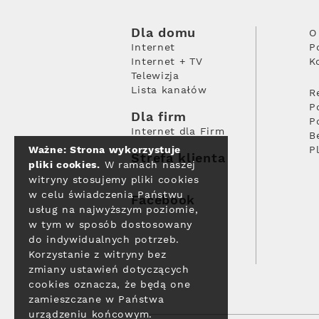
Dla domu
O
Internet
P
Internet + TV
K
Telewizja
Lista kanałów
R
P
Dla firm
P
Internet dla Firm
B
Ważne: Strona wykorzystuje
P
Strefa klienta
pliki cookies.
W ramach naszej
witryny stosujemy pliki cookies
w celu świadczenia Państwu
Facebook
usług na najwyższym poziomie,
w tym w sposób dostosowany
do indywidualnych potrzeb.
Korzystanie z witryny bez
zmiany ustawień dotyczących
cookies oznacza, że będą one
zamieszczane w Państwa
urządzeniu końcowym.