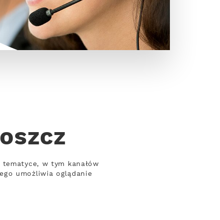
goszcz
j tematyce, w tym kanałów
wego umożliwia oglądanie