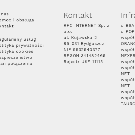
Kontakt
Inf
 nas
omoc i obsługa
RFC INTERNET Sp. z
o BSA
ontakt
o.o.
o PO
ul. Kujawska 2
współ
egulaminy usług
85-031 Bydgoszcz
ORAN
olityka prywatności
NIP 9532640377
współ
olityka cookies
REGON 341482466
NEXE
ezpieczeństwo
Rejestr UKE 11113
współ
lan połączenia
współ
NET
współ
NET
współ
współ
TAUR