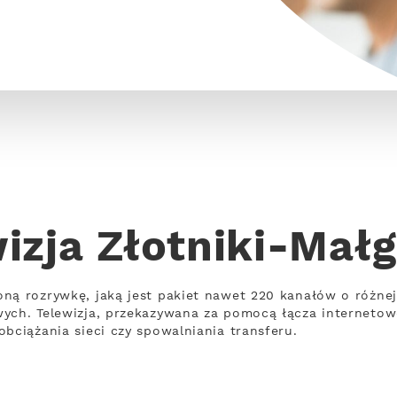
izja Złotniki-Mał
oną rozrywkę, jaką jest pakiet nawet 220 kanałów o różne
wych. Telewizja, przekazywana za pomocą łącza interneto
bciążania sieci czy spowalniania transferu.