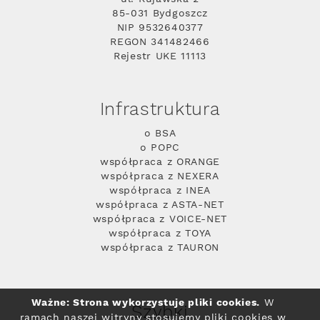
85-031 Bydgoszcz
NIP 9532640377
REGON 341482466
Rejestr UKE 11113
Infrastruktura
o BSA
o POPC
współpraca z ORANGE
współpraca z NEXERA
współpraca z INEA
współpraca z ASTA-NET
współpraca z VOICE-NET
współpraca z TOYA
współpraca z TAURON
Ważne: Strona wykorzystuje pliki cookies.
W
Szybki
ramach naszej witryny stosujemy pliki cookies w