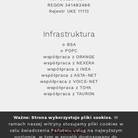
REGON 341482466
Rejestr UKE 11113
Infrastruktura
o BSA
o POPC
współpraca z ORANGE
współpraca z NEXERA
współpraca z INEA
współpraca z ASTA-NET
współpraca z VOICE-NET
współpraca z TOYA
współpraca z TAURON
Ważne: Strona wykorzystuje pliki cookies.
W
Szybki
ramach naszej witryny stosujemy pliki cookies w
Internet
celu świadczenia Państwu usług na najwyższym
poziomie, w tym w sposób dostosowany do