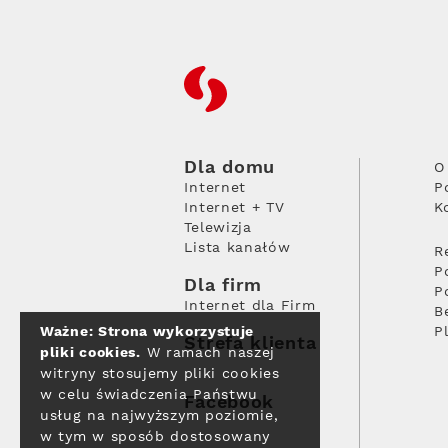
RFC
Dla domu
O
Internet
P
Internet + TV
K
Telewizja
Lista kanałów
R
P
Dla firm
P
Internet dla Firm
B
Ważne: Strona wykorzystuje
P
Strefa klienta
pliki cookies.
W ramach naszej
witryny stosujemy pliki cookies
w celu świadczenia Państwu
Facebook
usług na najwyższym poziomie,
w tym w sposób dostosowany