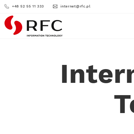
+48 52 55 11 333
internet@rfc.pl
RFC
Inte
T