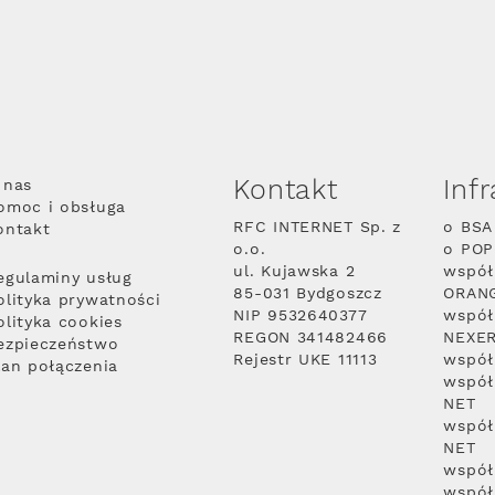
Kontakt
Inf
 nas
omoc i obsługa
RFC INTERNET Sp. z
o BSA
ontakt
o.o.
o PO
ul. Kujawska 2
współ
egulaminy usług
85-031 Bydgoszcz
ORAN
olityka prywatności
NIP 9532640377
współ
olityka cookies
REGON 341482466
NEXE
ezpieczeństwo
Rejestr UKE 11113
współ
lan połączenia
współ
NET
współ
NET
współ
współ