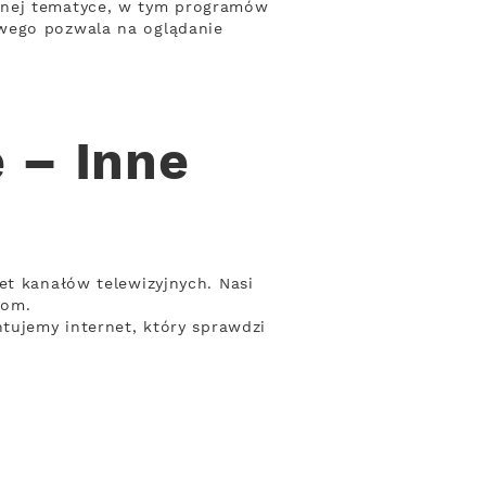
óżnej tematyce, w tym programów
owego pozwala na oglądanie
 – Inne
et kanałów telewizyjnych. Nasi
iom.
ntujemy internet, który sprawdzi