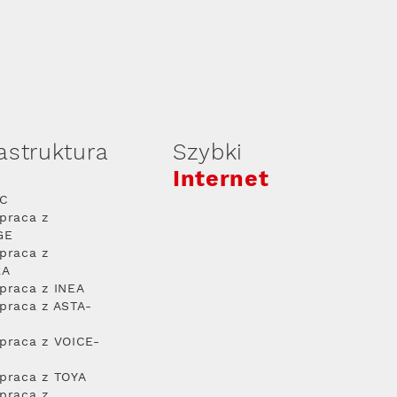
rastruktura
Szybki
Internet
PC
praca z
GE
praca z
RA
praca z INEA
praca z ASTA-
praca z VOICE-
praca z TOYA
praca z