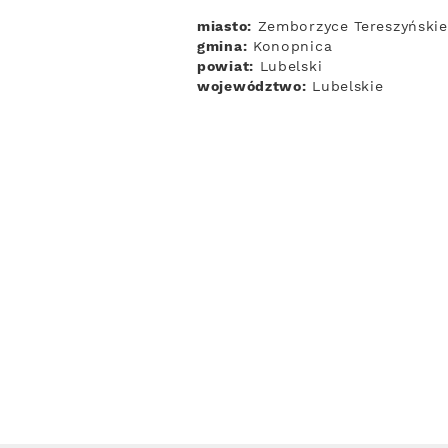
miasto:
Zemborzyce Tereszyńskie
gmina:
Konopnica
powiat:
Lubelski
województwo:
Lubelskie