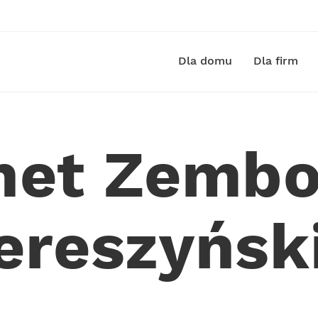
Dla domu
Dla firm
rnet Zembo
ereszyńsk