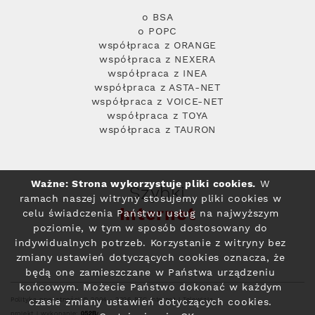
o BSA
o POPC
współpraca z ORANGE
współpraca z NEXERA
współpraca z INEA
współpraca z ASTA-NET
współpraca z VOICE-NET
współpraca z TOYA
współpraca z TAURON
Ważne: Strona wykorzystuje pliki cookies.
W
Szybki
ramach naszej witryny stosujemy pliki cookies w
Internet
celu świadczenia Państwu usług na najwyższym
poziomie, w tym w sposób dostosowany do
indywidualnych potrzeb. Korzystanie z witryny bez
zmiany ustawień dotyczących cookies oznacza, że
będą one zamieszczane w Państwa urządzeniu
końcowym. Możecie Państwo dokonać w każdym
Polityka prywatności
© 2004 - 2026 RFC Internet i Telewizja
czasie zmiany ustawień dotyczących cookies.
projekt i wykonanie: