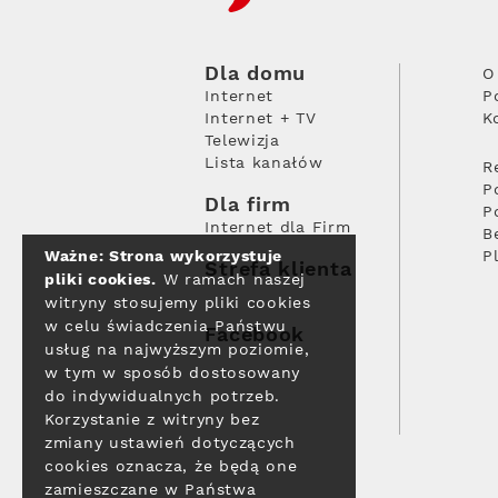
Dla domu
O
Internet
P
Internet + TV
K
Telewizja
Lista kanałów
R
P
Dla firm
P
Internet dla Firm
B
Ważne: Strona wykorzystuje
P
Strefa klienta
pliki cookies.
W ramach naszej
witryny stosujemy pliki cookies
w celu świadczenia Państwu
Facebook
usług na najwyższym poziomie,
w tym w sposób dostosowany
do indywidualnych potrzeb.
Korzystanie z witryny bez
zmiany ustawień dotyczących
cookies oznacza, że będą one
zamieszczane w Państwa