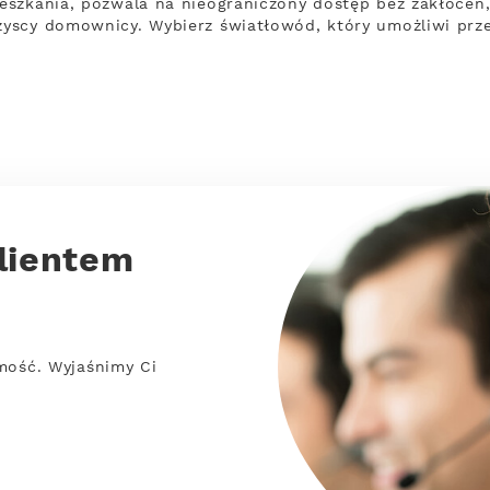
szkania, pozwala na nieograniczony dostęp bez zakłóceń,
yscy domownicy. Wybierz światłowód, który umożliwi prz
lientem
mość. Wyjaśnimy Ci