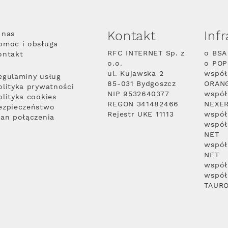
Kontakt
Inf
 nas
omoc i obsługa
RFC INTERNET Sp. z
o BSA
ontakt
o.o.
o PO
ul. Kujawska 2
współ
egulaminy usług
85-031 Bydgoszcz
ORAN
olityka prywatności
NIP 9532640377
współ
olityka cookies
REGON 341482466
NEXE
ezpieczeństwo
Rejestr UKE 11113
współ
lan połączenia
współ
NET
współ
NET
współ
współ
TAUR