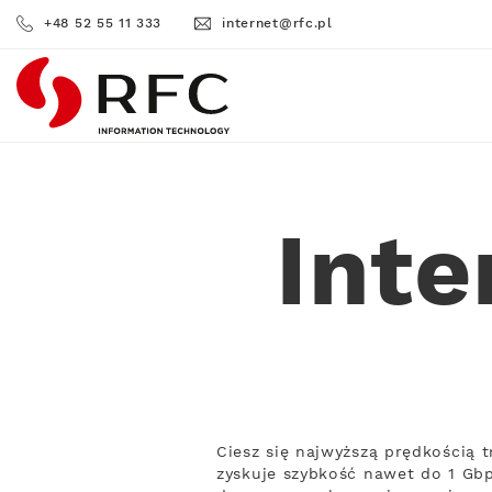
+48 52 55 11 333
internet@rfc.pl
RFC
Int
Ciesz się najwyższą prędkością
zyskuje szybkość nawet do 1 Gbp