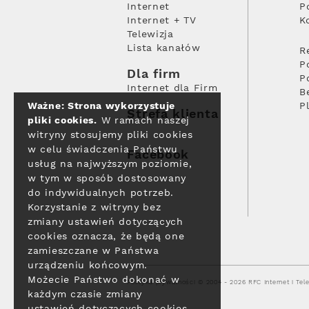
Internet
P
Internet + TV
K
Telewizja
Lista kanałów
R
P
Dla firm
P
Internet dla Firm
B
Ważne: Strona wykorzystuje
P
Strefa klienta
pliki cookies.
W ramach naszej
witryny stosujemy pliki cookies
w celu świadczenia Państwu
Facebook
usług na najwyższym poziomie,
w tym w sposób dostosowany
do indywidualnych potrzeb.
Korzystanie z witryny bez
zmiany ustawień dotyczących
cookies oznacza, że będą one
zamieszczane w Państwa
urządzeniu końcowym.
Możecie Państwo dokonać w
Polityka prywatności
© 2004 - 2026 RFC Internet i Tele
każdym czasie zmiany