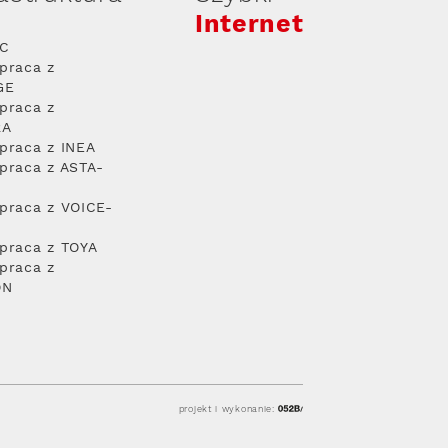
Internet
PC
praca z
GE
praca z
RA
praca z INEA
praca z ASTA-
praca z VOICE-
praca z TOYA
praca z
ON
projekt i wykonanie: