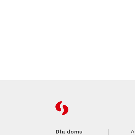
RFC
Dla domu
O