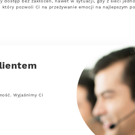
 dostęp bez zakłóceń, nawet w sytuacji, gdy z sieci jedno
 który pozwoli Ci na przeżywanie emocji na najlepszym po
lientem
mość. Wyjaśnimy Ci