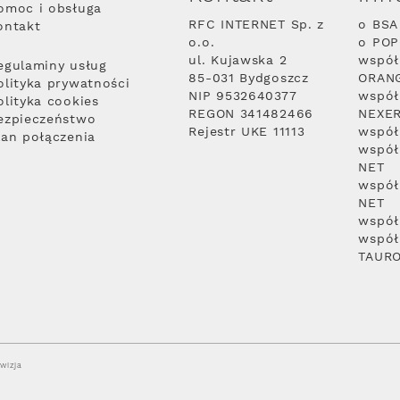
omoc i obsługa
RFC INTERNET Sp. z
o BSA
ontakt
o.o.
o PO
ul. Kujawska 2
współ
egulaminy usług
85-031 Bydgoszcz
ORAN
olityka prywatności
NIP 9532640377
współ
olityka cookies
REGON 341482466
NEXE
ezpieczeństwo
Rejestr UKE 11113
współ
lan połączenia
współ
NET
współ
NET
współ
współ
TAUR
wizja