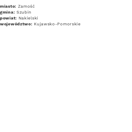
miasto:
Zamość
gmina:
Szubin
powiat:
Nakielski
województwo:
Kujawsko-Pomorskie