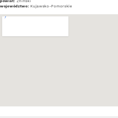
powiat:
Żniński
województwo:
Kujawsko-Pomorskie