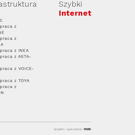
rastruktura
Szybki
Internet
PC
praca z
GE
praca z
RA
praca z INEA
praca z ASTA-
praca z VOICE-
praca z TOYA
praca z
ON
projekt i wykonanie: