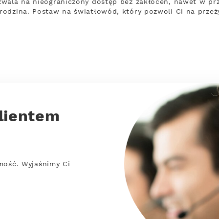
zwala na nieograniczony dostęp bez zakłóceń, nawet w prz
rodzina. Postaw na światłowód, który pozwoli Ci na prze
lientem
mość. Wyjaśnimy Ci