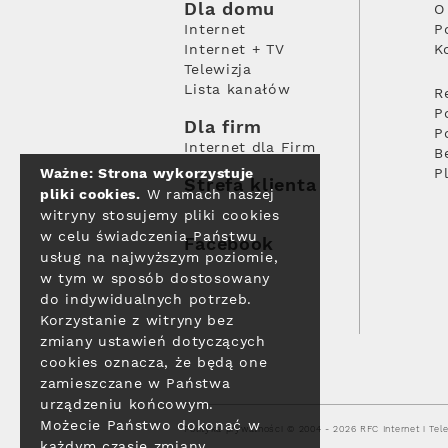
Dla domu
O
Internet
P
Internet + TV
K
Telewizja
Lista kanałów
R
P
Dla firm
P
Internet dla Firm
B
Ważne: Strona wykorzystuje
P
Strefa klienta
pliki cookies.
W ramach naszej
witryny stosujemy pliki cookies
w celu świadczenia Państwu
Facebook
usług na najwyższym poziomie,
w tym w sposób dostosowany
do indywidualnych potrzeb.
Korzystanie z witryny bez
zmiany ustawień dotyczących
cookies oznacza, że będą one
zamieszczane w Państwa
urządzeniu końcowym.
Możecie Państwo dokonać w
Polityka prywatności
© 2004 - 2026 RFC Internet i Tele
każdym czasie zmiany