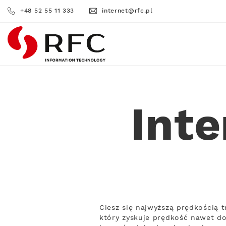
+48 52 55 11 333
internet@rfc.pl
RFC
Int
Ciesz się najwyższą prędkością 
który zyskuje prędkość nawet do