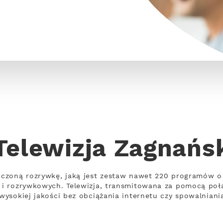
Telewizja Zagnańs
czoną rozrywkę, jaką jest zestaw nawet 220 programów o
i rozrywkowych. Telewizja, transmitowana za pomocą poł
ysokiej jakości bez obciążania internetu czy spowalniania