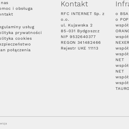
Kontakt
Inf
 nas
omoc i obsługa
RFC INTERNET Sp. z
o BSA
ontakt
o.o.
o PO
ul. Kujawska 2
współ
egulaminy usług
85-031 Bydgoszcz
ORAN
olityka prywatności
NIP 9532640377
współ
olityka cookies
REGON 341482466
NEXE
ezpieczeństwo
Rejestr UKE 11113
współ
lan połączenia
współ
NET
współ
NET
współ
współ
TAUR
wizja