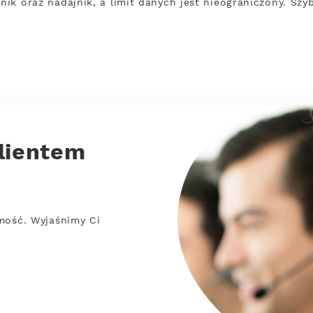
rnik oraz nadajnik, a limit danych jest nieograniczony. Sz
lientem
mość. Wyjaśnimy Ci