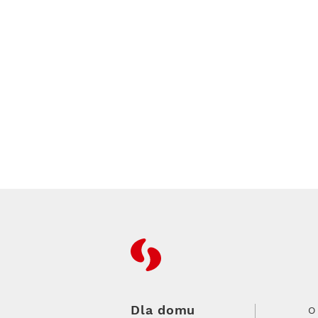
RFC
Dla domu
O