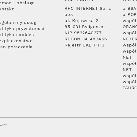
omoc i obsługa
RFC INTERNET Sp. z
o BSA
ontakt
o.o.
o PO
ul. Kujawska 2
współ
egulaminy usług
85-031 Bydgoszcz
ORAN
olityka prywatności
NIP 9532640377
współ
olityka cookies
REGON 341482466
NEXE
ezpieczeństwo
Rejestr UKE 11113
współ
lan połączenia
współ
NET
współ
NET
współ
współ
TAUR
wizja