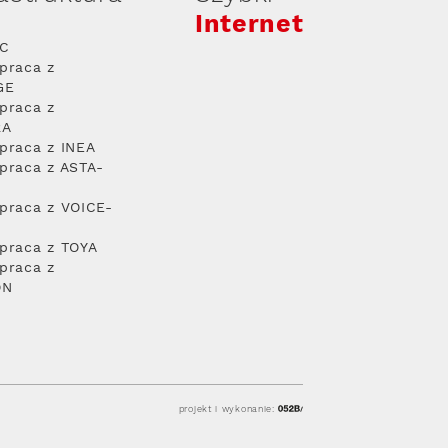
Internet
PC
praca z
GE
praca z
RA
praca z INEA
praca z ASTA-
praca z VOICE-
praca z TOYA
praca z
ON
projekt i wykonanie: