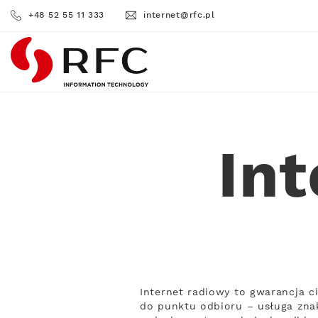
+48 52 55 11 333
internet@rfc.pl
RFC
Int
Internet radiowy to gwarancja c
do punktu odbioru – usługa znak