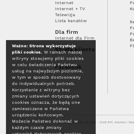
Internet
P
Internet + TV
K
Telewizja
Lista kanałów
R
P
Dla firm
P
Internet dla Firm
B
Ważne: Strona wykorzystuje
P
Strefa klienta
pliki cookies.
W ramach naszej
witryny stosujemy pliki cookies
w celu świadczenia Państwu
Facebook
usług na najwyższym poziomie,
w tym w sposób dostosowany
do indywidualnych potrzeb.
Korzystanie z witryny bez
zmiany ustawień dotyczących
cookies oznacza, że będą one
zamieszczane w Państwa
urządzeniu końcowym.
Możecie Państwo dokonać w
Polityka prywatności
© 2004 - 2026 RFC Internet i Tele
każdym czasie zmiany