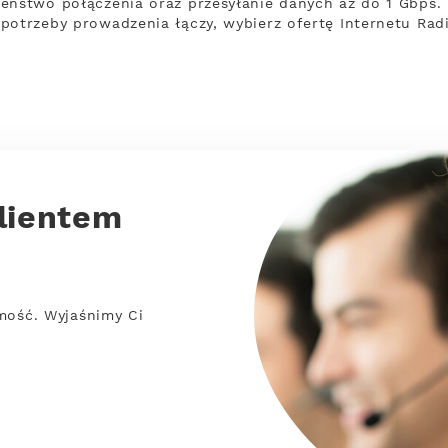
eństwo połączenia oraz przesyłanie danych aż do 1 Gbps. N
potrzeby prowadzenia łączy, wybierz ofertę Internetu Rad
lientem
mość. Wyjaśnimy Ci