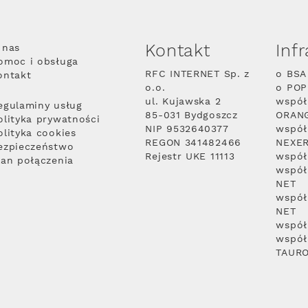
Kontakt
Inf
 nas
omoc i obsługa
RFC INTERNET Sp. z
o BSA
ontakt
o.o.
o PO
ul. Kujawska 2
współ
egulaminy usług
85-031 Bydgoszcz
ORAN
olityka prywatności
NIP 9532640377
współ
olityka cookies
REGON 341482466
NEXE
ezpieczeństwo
Rejestr UKE 11113
współ
lan połączenia
współ
NET
współ
NET
współ
współ
TAUR