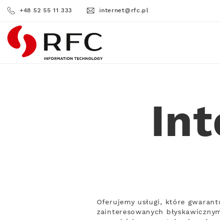
+48 52 55 11 333
internet@rfc.pl
RFC
In
Oferujemy usługi, które gwarant
zainteresowanych błyskawicznym