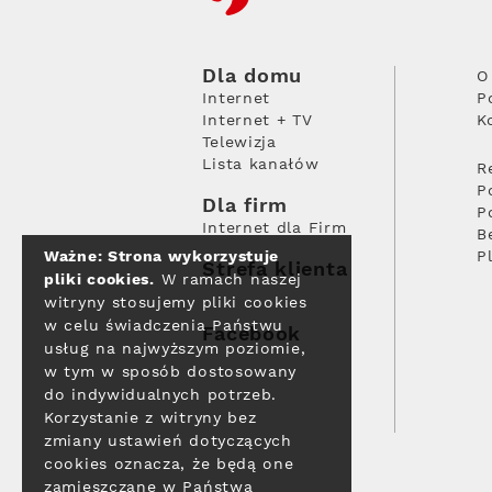
Dla domu
O
Internet
P
Internet + TV
K
Telewizja
Lista kanałów
R
P
Dla firm
P
Internet dla Firm
B
Ważne: Strona wykorzystuje
P
Strefa klienta
pliki cookies.
W ramach naszej
witryny stosujemy pliki cookies
w celu świadczenia Państwu
Facebook
usług na najwyższym poziomie,
w tym w sposób dostosowany
do indywidualnych potrzeb.
Korzystanie z witryny bez
zmiany ustawień dotyczących
cookies oznacza, że będą one
zamieszczane w Państwa