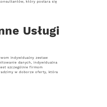
konsultantów, który postara się
nne Usługi
stwom indywidualny zestaw
mitowanie danych, indywidualna
est szczególnie firmom
radzimy w doborze oferty, która