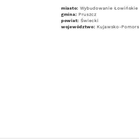
miasto:
Wybudowanie Łowińskie
gmina:
Pruszcz
powiat:
Świecki
województwo:
Kujawsko-Pomors