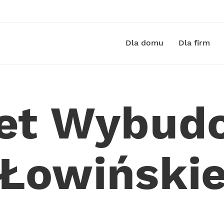
Dla domu
Dla firm
net Wybud
Łowiński