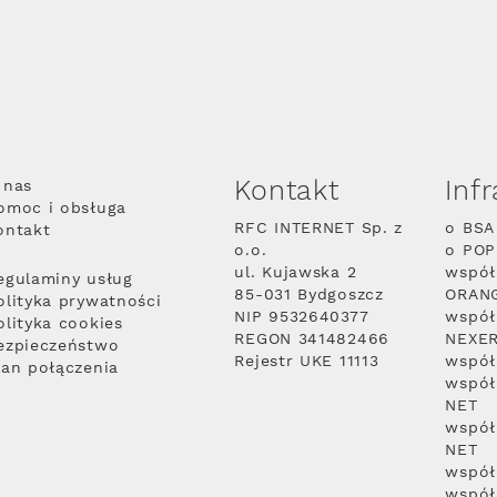
Kontakt
Inf
 nas
omoc i obsługa
RFC INTERNET Sp. z
o BSA
ontakt
o.o.
o PO
ul. Kujawska 2
współ
egulaminy usług
85-031 Bydgoszcz
ORAN
olityka prywatności
NIP 9532640377
współ
olityka cookies
REGON 341482466
NEXE
ezpieczeństwo
Rejestr UKE 11113
współ
lan połączenia
współ
NET
współ
NET
współ
współ