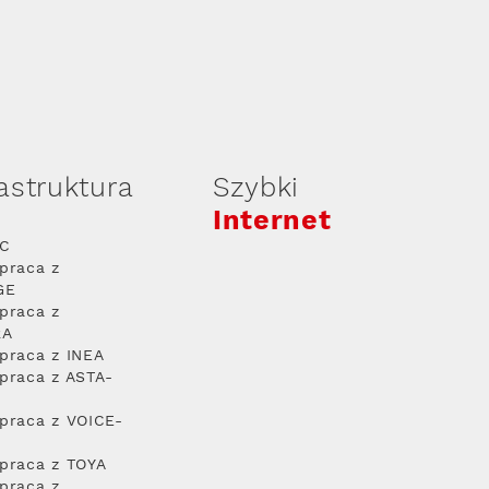
rastruktura
Szybki
Internet
PC
praca z
GE
praca z
RA
praca z INEA
praca z ASTA-
praca z VOICE-
praca z TOYA
praca z