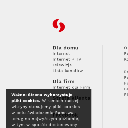
RFC
Dla domu
O
Internet
P
Internet + TV
K
Telewizja
Lista kanałów
R
P
Dla firm
P
Internet dla Firm
B
Ważne: Strona wykorzystuje
P
Strefa klienta
pliki cookies.
W ramach naszej
witryny stosujemy pliki cookies
w celu świadczenia Państwu
Facebook
usług na najwyższym poziomie,
w tym w sposób dostosowany