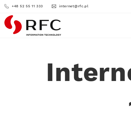
+48 52 55 11 333
internet@rfc.pl
RFC
Inter