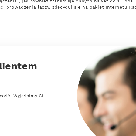
zenia , jak również transmisję danych nawet do 1 Gbps. Z 
ści prowadzenia łączy, zdecyduj się na pakiet Internetu R
lientem
mość. Wyjaśnimy Ci