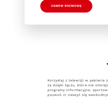
ZAMÓW ROZMOWĘ
Korzystaj z telewizji w pakiecie
za dzięki łączu, które nie zmni
programy informacyjne, sportowe
pozwoli ci cieszyć się swobodny