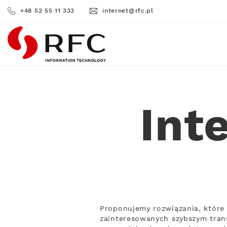
+48 52 55 11 333
internet@rfc.pl
RFC
Int
Proponujemy rozwiązania, które 
zainteresowanych szybszym trans