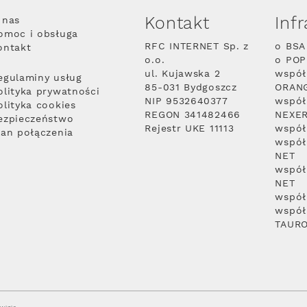
Kontakt
Inf
 nas
omoc i obsługa
RFC INTERNET Sp. z
o BSA
ontakt
o.o.
o PO
ul. Kujawska 2
współ
egulaminy usług
85-031 Bydgoszcz
ORAN
olityka prywatności
NIP 9532640377
współ
olityka cookies
REGON 341482466
NEXE
ezpieczeństwo
Rejestr UKE 11113
współ
lan połączenia
współ
NET
współ
NET
współ
współ
TAUR