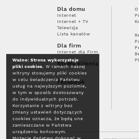
Dla domu
O
Internet
P
Internet + TV
K
Telewizja
Lista kanałów
R
P
Dla firm
P
Internet dla Firm
B
Ważne: Strona wykorzystuje
P
Strefa klienta
pliki cookies.
W ramach naszej
witryny stosujemy pliki cookies
w celu świadczenia Państwu
Facebook
usług na najwyższym poziomie,
w tym w sposób dostosowany
do indywidualnych potrzeb.
Korzystanie z witryny bez
zmiany ustawień dotyczących
cookies oznacza, że będą one
zamieszczane w Państwa
urządzeniu końcowym.
Możecie Państwo dokonać w