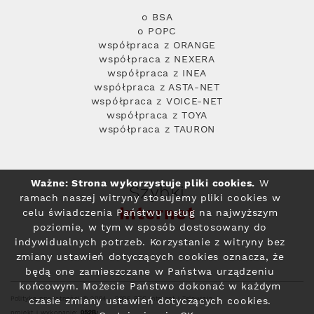
o BSA
o POPC
współpraca z ORANGE
współpraca z NEXERA
współpraca z INEA
współpraca z ASTA-NET
współpraca z VOICE-NET
współpraca z TOYA
współpraca z TAURON
Ważne: Strona wykorzystuje pliki cookies.
W
Szybki
ramach naszej witryny stosujemy pliki cookies w
Internet
celu świadczenia Państwu usług na najwyższym
poziomie, w tym w sposób dostosowany do
indywidualnych potrzeb. Korzystanie z witryny bez
zmiany ustawień dotyczących cookies oznacza, że
będą one zamieszczane w Państwa urządzeniu
końcowym. Możecie Państwo dokonać w każdym
Polityka prywatności
© 2004 - 2026 RFC Internet i Telewizja
czasie zmiany ustawień dotyczących cookies.
projekt i wykonanie: