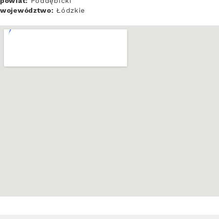
powiat:
Poddębicki
województwo:
Łódzkie