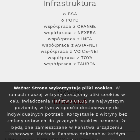
Infrastruktura
o BSA
o POPC
współpraca z ORANGE
współpraca z NEXERA
współpraca z INEA
współpraca z ASTA-NET
współpraca z VOICE-NET
współpraca z TOYA
współpraca z TAURON
Ważne: Strona wykorzystuje pliki cookies.
W
Szybki
ramach naszej witryny stosujemy pliki cookies w
Internet
celu świadczenia Państwu usług na najwyższym
poziomie, w tym w sposób dostosowany do
indywidualnych potrzeb. Korzystanie z witryny bez
zmiany ustawień dotyczących cookies oznacza, że
będą one zamieszczane w Państwa urządzeniu
końcowym. Możecie Państwo dokonać w każdym
Polityka prywatności
© 2004 - 2026 RFC Internet i Telewizja