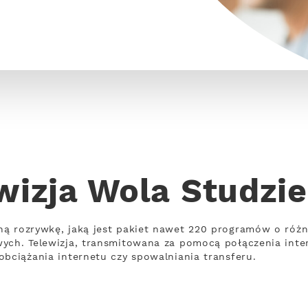
wizja Wola Studzi
ną rozrywkę, jaką jest pakiet nawet 220 programów o róż
wych. Telewizja, transmitowana za pomocą połączenia int
obciążania internetu czy spowalniania transferu.