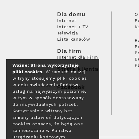
Dla domu
O
Internet
P
Internet + TV
K
Telewizja
Lista kanałów
R
P
Dla firm
P
Internet dla Firm
B
Ważne: Strona wykorzystuje
P
Strefa klienta
pliki cookies.
W ramach naszej
witryny stosujemy pliki cookies
w celu świadczenia Państwu
Facebook
usług na najwyższym poziomie,
w tym w sposób dostosowany
do indywidualnych potrzeb.
Korzystanie z witryny bez
zmiany ustawień dotyczących
cookies oznacza, że będą one
zamieszczane w Państwa
urządzeniu końcowym.