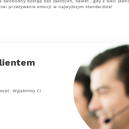
swobodny dostęp bez zakłóceń, nawet , gdy z sieci jedno
liwi przeżywanie emocji w najwyższym standardzie!
lientem
mość. Wyjaśnimy Ci