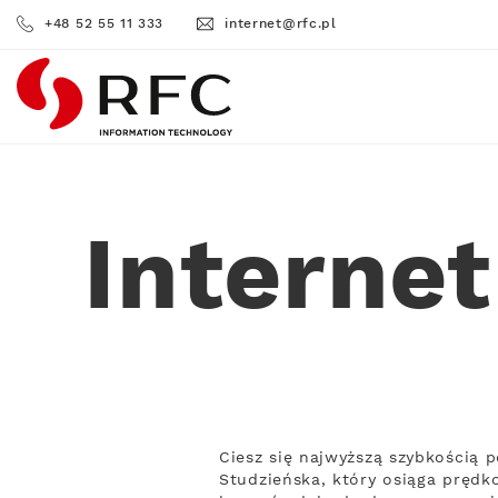
+48 52 55 11 333
internet@rfc.pl
RFC
Interne
Ciesz się najwyższą szybkością
Studzieńska, który osiąga prędk