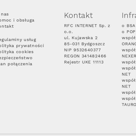
Kontakt
Inf
 nas
omoc i obsługa
RFC INTERNET Sp. z
o BSA
ontakt
o.o.
o PO
ul. Kujawska 2
współ
egulaminy usług
85-031 Bydgoszcz
ORAN
olityka prywatności
NIP 9532640377
współ
olityka cookies
REGON 341482466
NEXE
ezpieczeństwo
Rejestr UKE 11113
współ
lan połączenia
współ
NET
współ
NET
współ
współ
TAUR