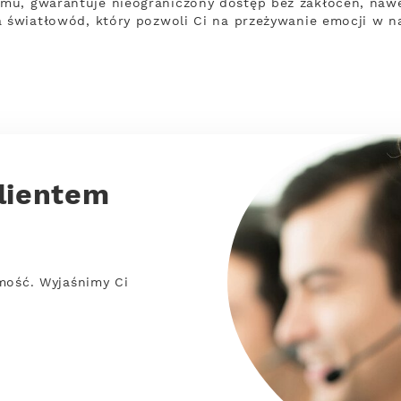
u, gwarantuje nieograniczony dostęp bez zakłóceń, nawet
a światłowód, który pozwoli Ci na przeżywanie emocji w n
lientem
mość. Wyjaśnimy Ci