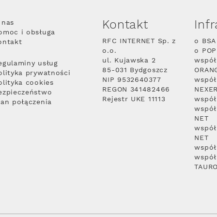
Kontakt
Inf
 nas
omoc i obsługa
RFC INTERNET Sp. z
o BSA
ontakt
o.o.
o PO
ul. Kujawska 2
współ
egulaminy usług
85-031 Bydgoszcz
ORAN
olityka prywatności
NIP 9532640377
współ
olityka cookies
REGON 341482466
NEXE
ezpieczeństwo
Rejestr UKE 11113
współ
lan połączenia
współ
NET
współ
NET
współ
współ
TAUR