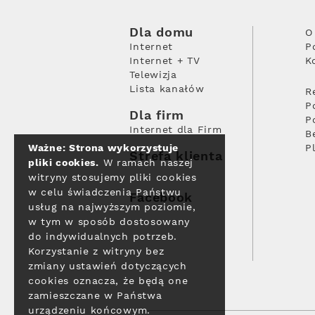
Dla domu
O
Internet
P
Internet + TV
K
Telewizja
Lista kanałów
R
P
Dla firm
P
Internet dla Firm
B
Ważne: Strona wykorzystuje
P
Strefa klienta
pliki cookies.
W ramach naszej
witryny stosujemy pliki cookies
w celu świadczenia Państwu
Facebook
usług na najwyższym poziomie,
w tym w sposób dostosowany
do indywidualnych potrzeb.
Korzystanie z witryny bez
zmiany ustawień dotyczących
cookies oznacza, że będą one
zamieszczane w Państwa
urządzeniu końcowym.