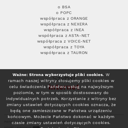
o BSA
o POPC
współpraca z ORANGE
współpraca z NEXERA
współpraca z INEA
współpraca z ASTA-NET
współpraca z VOICE-NET
współpraca z TOYA
współpraca z TAURON
Ważne: Strona wykorzystuje pliki cookies.
W
Szybki
ramach naszej witryny stosujemy pliki cookies w
Internet
celu świadczenia Państwu usług na najwyższym
poziomie, w tym w sposób dostosowany do
indywidualnych potrzeb. Korzystanie z witryny bez
zmiany ustawień dotyczących cookies oznacza, że
będą one zamieszczane w Państwa urządzeniu
końcowym. Możecie Państwo dokonać w każdym
Polityka prywatności
© 2004 - 2026 RFC Internet i Telewizja
czasie zmiany ustawień dotyczących cookies.
projekt i wykonanie: