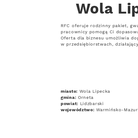
Wola Li
RFC oferuje rodzinny pakiet, gw
pracownicy pomogą Ci dopasowa
Oferta dla biznesu umożliwia do
w przedsiębiorstwach, działają
miasto:
Wola Lipecka
gmina:
Orneta
powiat:
Lidzbarski
województwo:
Warmińsko-Mazur