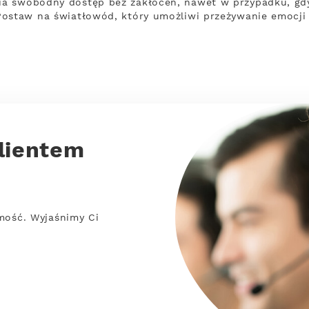
a swobodny dostęp bez zakłóceń, nawet w przypadku, gd
Postaw na światłowód, który umożliwi przeżywanie emocji
lientem
mość. Wyjaśnimy Ci