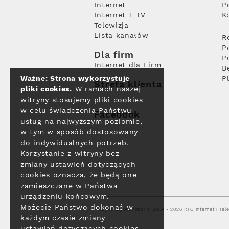
Internet
P
Internet + TV
K
Telewizja
Lista kanałów
R
P
Dla firm
P
Internet dla Firm
B
Ważne: Strona wykorzystuje
P
Strefa klienta
pliki cookies.
W ramach naszej
witryny stosujemy pliki cookies
w celu świadczenia Państwu
Facebook
usług na najwyższym poziomie,
w tym w sposób dostosowany
do indywidualnych potrzeb.
Korzystanie z witryny bez
zmiany ustawień dotyczących
cookies oznacza, że będą one
zamieszczane w Państwa
urządzeniu końcowym.
Możecie Państwo dokonać w
Polityka prywatności
© 2004 - 2026 RFC Internet i Tele
każdym czasie zmiany