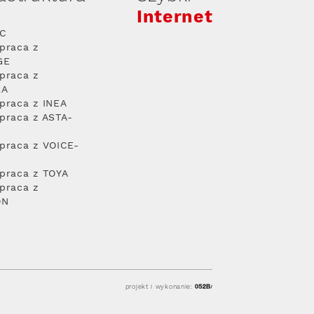
Internet
PC
praca z
GE
praca z
RA
praca z INEA
praca z ASTA-
praca z VOICE-
praca z TOYA
praca z
ON
projekt i wykonanie: