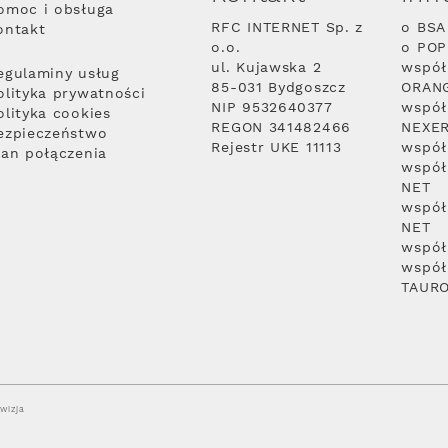
omoc i obsługa
RFC INTERNET Sp. z
o BSA
ontakt
o.o.
o PO
ul. Kujawska 2
współ
egulaminy usług
85-031 Bydgoszcz
ORAN
olityka prywatności
NIP 9532640377
współ
olityka cookies
REGON 341482466
NEXE
ezpieczeństwo
Rejestr UKE 11113
współ
lan połączenia
współ
NET
współ
NET
współ
współ
TAUR
wizja