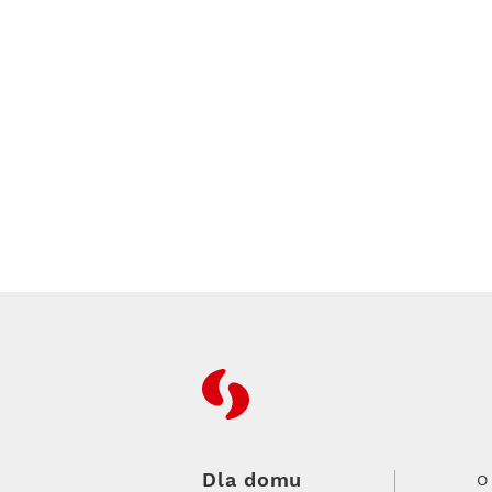
RFC
Dla domu
O