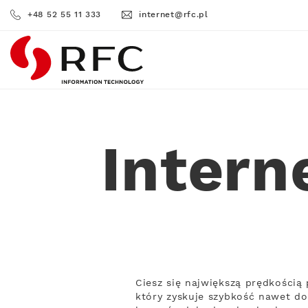
+48 52 55 11 333
internet@rfc.pl
RFC
Intern
Ciesz się największą prędkości
który zyskuje szybkość nawet do 