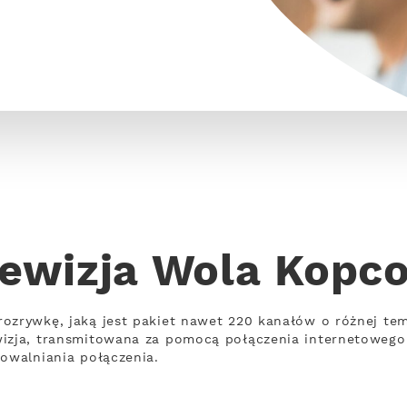
lewizja Wola Kopc
rozrywkę, jaką jest pakiet nawet 220 kanałów o różnej te
wizja, transmitowana za pomocą połączenia internetoweg
powalniania połączenia.