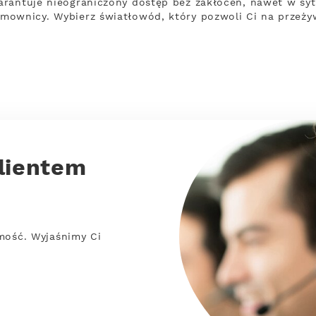
rantuje nieograniczony dostęp bez zakłóceń, nawet w sytu
mownicy. Wybierz światłowód, który pozwoli Ci na przeż
lientem
mość. Wyjaśnimy Ci