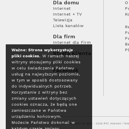
Dla domu
O
Internet
P
Internet + TV
K
Telewizja
Lista kanałów
R
P
Dla firm
P
Internet dla Firm
B
Ważne: Strona wykorzystuje
P
Strefa klienta
pliki cookies.
W ramach naszej
witryny stosujemy pliki cookies
w celu świadczenia Państwu
Facebook
usług na najwyższym poziomie,
w tym w sposób dostosowany
do indywidualnych potrzeb.
Korzystanie z witryny bez
zmiany ustawień dotyczących
cookies oznacza, że będą one
zamieszczane w Państwa
urządzeniu końcowym.
Możecie Państwo dokonać w
Polityka prywatności
© 2004 - 2026 RFC Internet i Tele
każdym czasie zmiany