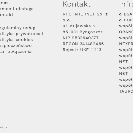
Kontakt
Inf
 nas
omoc i obsługa
RFC INTERNET Sp. z
o BSA
ontakt
o.o.
o PO
ul. Kujawska 2
współ
egulaminy usług
85-031 Bydgoszcz
ORAN
olityka prywatności
NIP 9532640377
współ
olityka cookies
REGON 341482466
NEXE
ezpieczeństwo
Rejestr UKE 11113
współ
lan połączenia
współ
NET
współ
NET
współ
współ
TAUR
wizja