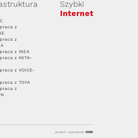
rastruktura
Szybki
Internet
PC
praca z
GE
praca z
RA
praca z INEA
praca z ASTA-
praca z VOICE-
praca z TOYA
praca z
ON
projekt i wykonanie: