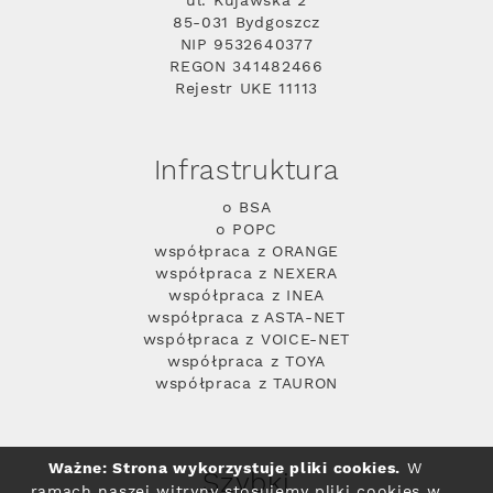
ul. Kujawska 2
85-031 Bydgoszcz
NIP 9532640377
REGON 341482466
Rejestr UKE 11113
Infrastruktura
o BSA
o POPC
współpraca z ORANGE
współpraca z NEXERA
współpraca z INEA
współpraca z ASTA-NET
współpraca z VOICE-NET
współpraca z TOYA
współpraca z TAURON
Ważne: Strona wykorzystuje pliki cookies.
W
Szybki
ramach naszej witryny stosujemy pliki cookies w