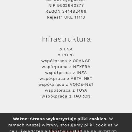
NIP 9532640377
REGON 341482466
Rejestr UKE 11113
Infrastruktura
o BSA
o POPC
współpraca z ORANGE
współpraca z NEXERA
współpraca z INEA
współpraca z ASTA-NET
współpraca z VOICE-NET
współpraca z TOYA
współpraca z TAURON
Ważne: Strona wykorzystuje pliki cookies.
W
Szybki
ramach naszej witryny stosujemy pliki cookies w
Internet
celu świadczenia Państwu usług na najwyższym