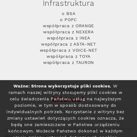
Infrastruktura
o BSA
o POPC
współpraca z ORANGE
współpraca z NEXERA
współpraca z INEA
współpraca z ASTA-NET
współpraca z VOICE-NET
współpraca z TOYA
współpraca z TAURON
Ważne: Strona wykorzystuje pliki cookies.
W
Szybki
ramach naszej witryny stosujemy pliki cookies w
Internet
celu świadczenia Państwu usług na najwyższym
poziomie, w tym w sposób dostosowany do
indywidualnych potrzeb. Korzystanie z witryny bez
zmiany ustawień dotyczących cookies oznacza, że
będą one zamieszczane w Państwa urządzeniu
końcowym. Możecie Państwo dokonać w każdym
Polityka prywatności
© 2004 - 2026 RFC Internet i Telewizja