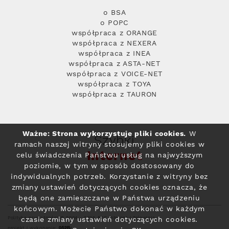
o BSA
o POPC
współpraca z ORANGE
współpraca z NEXERA
współpraca z INEA
współpraca z ASTA-NET
współpraca z VOICE-NET
współpraca z TOYA
współpraca z TAURON
Ważne: Strona wykorzystuje pliki cookies.
W
Szybki
ramach naszej witryny stosujemy pliki cookies w
Internet
celu świadczenia Państwu usług na najwyższym
poziomie, w tym w sposób dostosowany do
indywidualnych potrzeb. Korzystanie z witryny bez
zmiany ustawień dotyczących cookies oznacza, że
będą one zamieszczane w Państwa urządzeniu
końcowym. Możecie Państwo dokonać w każdym
Polityka prywatności
© 2004 - 2026 RFC Internet i Telewizja
czasie zmiany ustawień dotyczących cookies.
projekt i wykonanie: