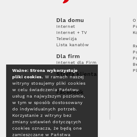
Dla domu
O
Internet
P
Internet + TV
K
Telewizja
Lista kanałów
R
P
Dla firm
P
Internet dla Firm
B
Ważne: Strona wykorzystuje
P
Strefa klienta
pliki cookies.
W ramach naszej
witryny stosujemy pliki cookies
w celu świadczenia Państwu
Facebook
usług na najwyższym poziomie,
w tym w sposób dostosowany
do indywidualnych potrzeb.
Korzystanie z witryny bez
zmiany ustawień dotyczących
cookies oznacza, że będą one
zamieszczane w Państwa