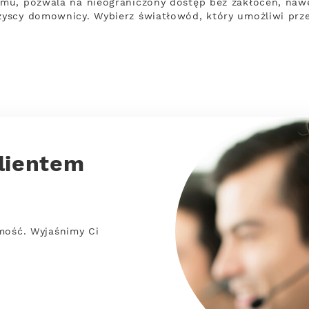
mu, pozwala na nieograniczony dostęp bez zakłóceń, nawe
yscy domownicy. Wybierz światłowód, który umożliwi prz
lientem
mość. Wyjaśnimy Ci