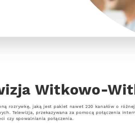
wizja Witkowo-Wi
oną rozrywkę, jaką jest pakiet nawet 220 kanałów o różn
wych. Telewizja, przekazywana za pomocą połączenia inte
ci czy spowalniania połączenia.