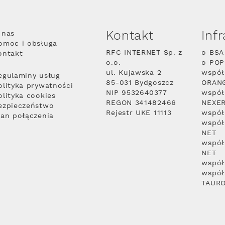
Kontakt
Inf
 nas
omoc i obsługa
RFC INTERNET Sp. z
o BSA
ontakt
o.o.
o PO
ul. Kujawska 2
współ
egulaminy usług
85-031 Bydgoszcz
ORAN
olityka prywatności
NIP 9532640377
współ
olityka cookies
REGON 341482466
NEXE
ezpieczeństwo
Rejestr UKE 11113
współ
lan połączenia
współ
NET
współ
NET
współ
współ
TAUR