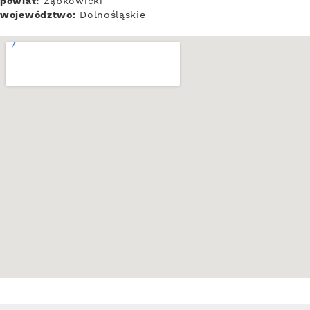
powiat:
Ząbkowicki
województwo:
Dolnośląskie