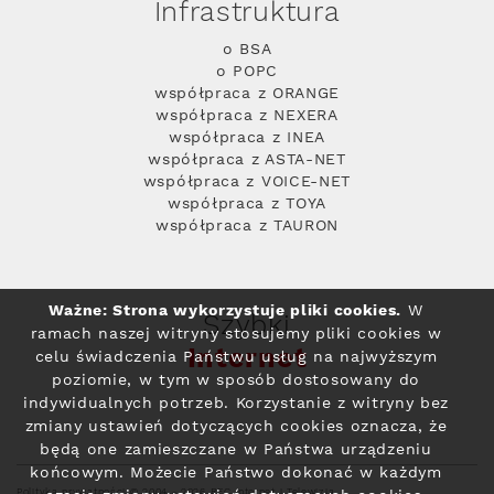
Infrastruktura
o BSA
o POPC
współpraca z ORANGE
współpraca z NEXERA
współpraca z INEA
współpraca z ASTA-NET
współpraca z VOICE-NET
współpraca z TOYA
współpraca z TAURON
Ważne: Strona wykorzystuje pliki cookies.
W
Szybki
ramach naszej witryny stosujemy pliki cookies w
Internet
celu świadczenia Państwu usług na najwyższym
poziomie, w tym w sposób dostosowany do
indywidualnych potrzeb. Korzystanie z witryny bez
zmiany ustawień dotyczących cookies oznacza, że
będą one zamieszczane w Państwa urządzeniu
końcowym. Możecie Państwo dokonać w każdym
Polityka prywatności
© 2004 - 2026 RFC Internet i Telewizja