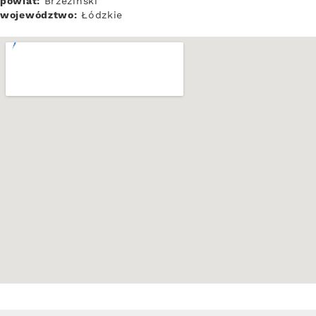
powiat:
Brzeziński
województwo:
Łódzkie