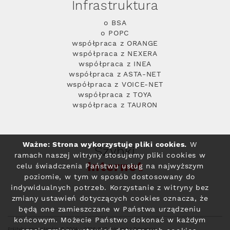
Infrastruktura
o BSA
o POPC
współpraca z ORANGE
współpraca z NEXERA
współpraca z INEA
współpraca z ASTA-NET
współpraca z VOICE-NET
współpraca z TOYA
współpraca z TAURON
Ważne: Strona wykorzystuje pliki cookies.
W
Szybki
ramach naszej witryny stosujemy pliki cookies w
Internet
celu świadczenia Państwu usług na najwyższym
poziomie, w tym w sposób dostosowany do
indywidualnych potrzeb. Korzystanie z witryny bez
zmiany ustawień dotyczących cookies oznacza, że
będą one zamieszczane w Państwa urządzeniu
końcowym. Możecie Państwo dokonać w każdym
Polityka prywatności
© 2004 - 2026 RFC Internet i Telewizja