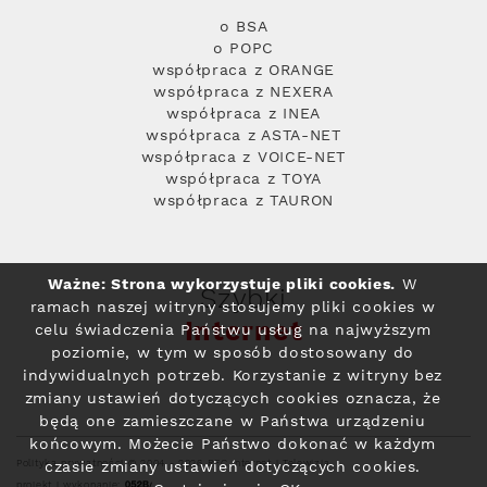
o BSA
o POPC
współpraca z ORANGE
współpraca z NEXERA
współpraca z INEA
współpraca z ASTA-NET
współpraca z VOICE-NET
współpraca z TOYA
współpraca z TAURON
Ważne: Strona wykorzystuje pliki cookies.
W
Szybki
ramach naszej witryny stosujemy pliki cookies w
Internet
celu świadczenia Państwu usług na najwyższym
poziomie, w tym w sposób dostosowany do
indywidualnych potrzeb. Korzystanie z witryny bez
zmiany ustawień dotyczących cookies oznacza, że
będą one zamieszczane w Państwa urządzeniu
końcowym. Możecie Państwo dokonać w każdym
Polityka prywatności
© 2004 - 2026 RFC Internet i Telewizja
czasie zmiany ustawień dotyczących cookies.
projekt i wykonanie: