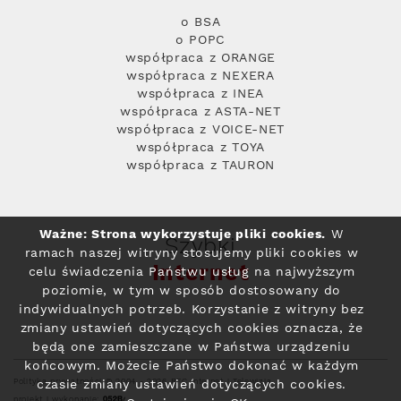
o BSA
o POPC
współpraca z ORANGE
współpraca z NEXERA
współpraca z INEA
współpraca z ASTA-NET
współpraca z VOICE-NET
współpraca z TOYA
współpraca z TAURON
Ważne: Strona wykorzystuje pliki cookies.
W
Szybki
ramach naszej witryny stosujemy pliki cookies w
Internet
celu świadczenia Państwu usług na najwyższym
poziomie, w tym w sposób dostosowany do
indywidualnych potrzeb. Korzystanie z witryny bez
zmiany ustawień dotyczących cookies oznacza, że
będą one zamieszczane w Państwa urządzeniu
końcowym. Możecie Państwo dokonać w każdym
Polityka prywatności
© 2004 - 2026 RFC Internet i Telewizja
czasie zmiany ustawień dotyczących cookies.
projekt i wykonanie: