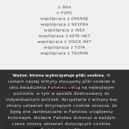
o BSA
o POPC
współpraca z ORANGE
współpraca z NEXERA
współpraca z INEA
współpraca z ASTA-NET
współpraca z VOICE-NET
współpraca z TOYA
współpraca z TAURON
Ważne: Strona wykorzystuje pliki cookies.
W
Szybki
ramach naszej witryny stosujemy pliki cookies w
Internet
celu świadczenia Państwu usług na najwyższym
poziomie, w tym w sposób dostosowany do
indywidualnych potrzeb. Korzystanie z witryny bez
zmiany ustawień dotyczących cookies oznacza, że
będą one zamieszczane w Państwa urządzeniu
końcowym. Możecie Państwo dokonać w każdym
Polityka prywatności
© 2004 - 2026 RFC Internet i Telewizja
czasie zmiany ustawień dotyczących cookies.
projekt i wykonanie: