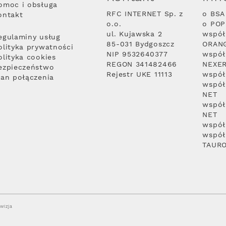
omoc i obsługa
RFC INTERNET Sp. z
o BSA
ontakt
o.o.
o PO
ul. Kujawska 2
współ
egulaminy usług
85-031 Bydgoszcz
ORAN
olityka prywatności
NIP 9532640377
współ
olityka cookies
REGON 341482466
NEXE
ezpieczeństwo
Rejestr UKE 11113
współ
lan połączenia
współ
NET
współ
NET
współ
współ
TAUR
wizja