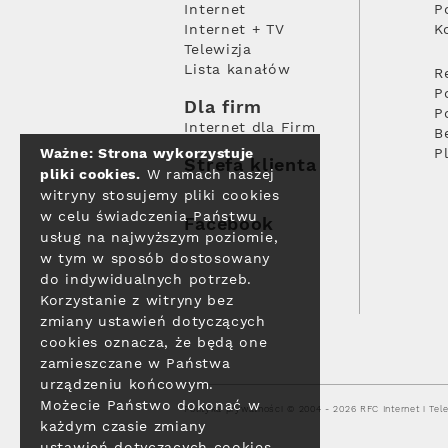
Internet
P
Internet + TV
K
Telewizja
Lista kanałów
R
P
Dla firm
P
Internet dla Firm
B
Ważne: Strona wykorzystuje
P
Strefa klienta
pliki cookies.
W ramach naszej
witryny stosujemy pliki cookies
w celu świadczenia Państwu
Facebook
usług na najwyższym poziomie,
w tym w sposób dostosowany
do indywidualnych potrzeb.
Korzystanie z witryny bez
zmiany ustawień dotyczących
cookies oznacza, że będą one
zamieszczane w Państwa
urządzeniu końcowym.
Możecie Państwo dokonać w
Polityka prywatności
© 2004 - 2026 RFC Internet i Tele
każdym czasie zmiany