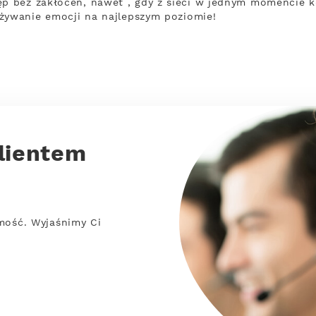
 bez zakłóceń, nawet , gdy z sieci w jednym momencie ko
żywanie emocji na najlepszym poziomie!
lientem
mość. Wyjaśnimy Ci