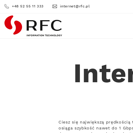
+48 52 55 11 333
internet@rfc.pl
RFC
Inte
Ciesz się największą prędkością
osiąga szybkość nawet do 1 Gbps