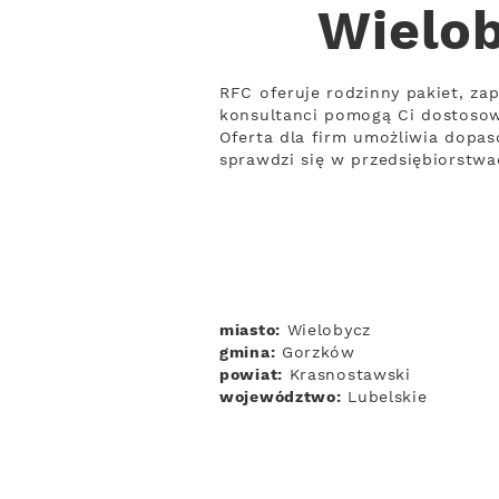
Wielob
RFC oferuje rodzinny pakiet, zap
konsultanci pomogą Ci dostoso
Oferta dla firm umożliwia dopas
sprawdzi się w przedsiębiorstwa
miasto:
Wielobycz
gmina:
Gorzków
powiat:
Krasnostawski
województwo:
Lubelskie