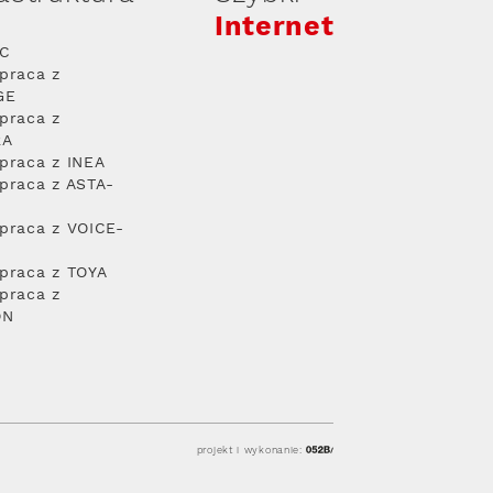
Internet
PC
praca z
GE
praca z
RA
praca z INEA
praca z ASTA-
praca z VOICE-
praca z TOYA
praca z
ON
projekt i wykonanie: