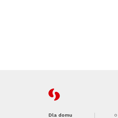
RFC
Dla domu
O