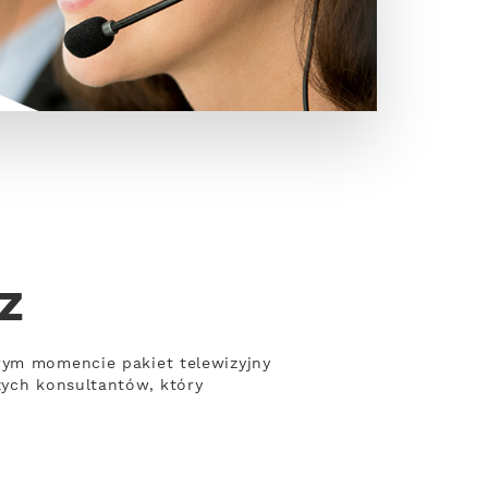
z
rym momencie pakiet telewizyjny
zych konsultantów, który