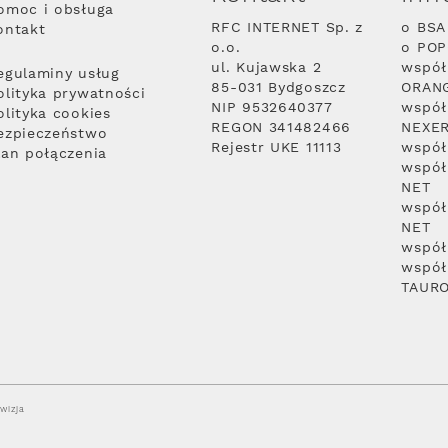
omoc i obsługa
RFC INTERNET Sp. z
o BSA
ontakt
o.o.
o PO
ul. Kujawska 2
współ
egulaminy usług
85-031 Bydgoszcz
ORAN
olityka prywatności
NIP 9532640377
współ
olityka cookies
REGON 341482466
NEXE
ezpieczeństwo
Rejestr UKE 11113
współ
lan połączenia
współ
NET
współ
NET
współ
współ
TAUR
wizja