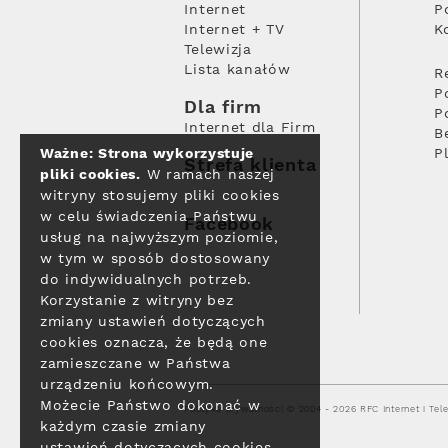
Internet
P
Internet + TV
K
Telewizja
Lista kanałów
R
P
Dla firm
P
Internet dla Firm
B
Ważne: Strona wykorzystuje
P
Strefa klienta
pliki cookies.
W ramach naszej
witryny stosujemy pliki cookies
w celu świadczenia Państwu
Facebook
usług na najwyższym poziomie,
w tym w sposób dostosowany
do indywidualnych potrzeb.
Korzystanie z witryny bez
zmiany ustawień dotyczących
cookies oznacza, że będą one
zamieszczane w Państwa
urządzeniu końcowym.
Możecie Państwo dokonać w
Polityka prywatności
© 2004 - 2026 RFC Internet i Tele
każdym czasie zmiany