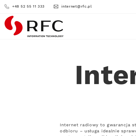
+48 52 55 11 333
internet@rfc.pl
RFC
Inte
Internet radiowy to gwarancja s
odbioru – usługa idealnie sprawd