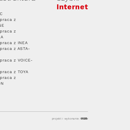
Internet
PC
praca z
GE
praca z
RA
praca z INEA
praca z ASTA-
praca z VOICE-
praca z TOYA
praca z
ON
projekt i wykonanie: