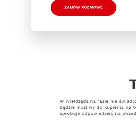
ZAMÓW ROZMOWĘ
W Wieldządz na razie nie świadc
będzie możliwy do kupienia na t
spróbuje odpowiedzieć na wszelk