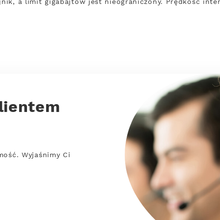
jnik, a limit gigabajtów jest nieograniczony. Prędkość int
lientem
mość. Wyjaśnimy Ci