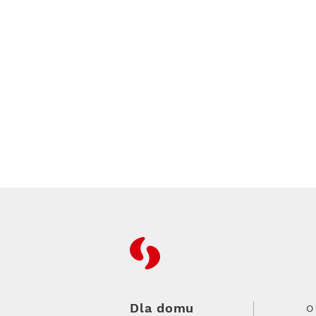
RFC
Dla domu
O