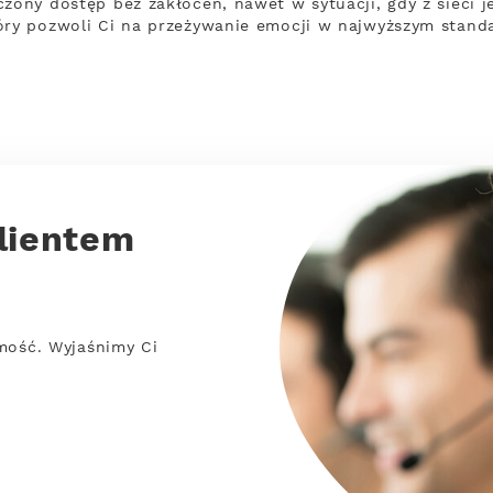
zony dostęp bez zakłóceń, nawet w sytuacji, gdy z sieci j
óry pozwoli Ci na przeżywanie emocji w najwyższym standa
lientem
mość. Wyjaśnimy Ci