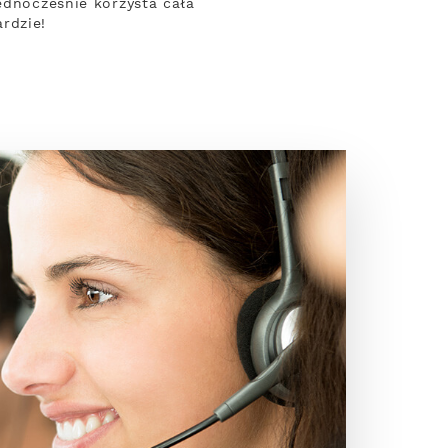
ednocześnie korzysta cała
rdzie!