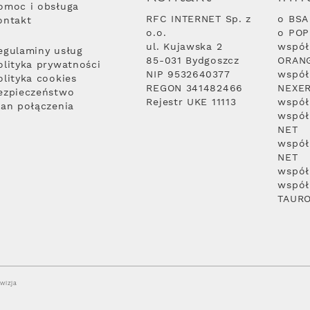
omoc i obsługa
RFC INTERNET Sp. z
o BSA
ontakt
o.o.
o PO
ul. Kujawska 2
współ
egulaminy usług
85-031 Bydgoszcz
ORAN
olityka prywatności
NIP 9532640377
współ
olityka cookies
REGON 341482466
NEXE
ezpieczeństwo
Rejestr UKE 11113
współ
lan połączenia
współ
NET
współ
NET
współ
współ
TAUR
wizja