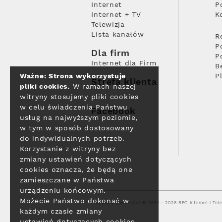
Internet
P
Internet + TV
K
Telewizja
Lista kanałów
R
P
Dla firm
P
Internet dla Firm
B
Ważne: Strona wykorzystuje
P
Strefa klienta
pliki cookies.
W ramach naszej
witryny stosujemy pliki cookies
w celu świadczenia Państwu
Facebook
usług na najwyższym poziomie,
w tym w sposób dostosowany
do indywidualnych potrzeb.
Korzystanie z witryny bez
zmiany ustawień dotyczących
cookies oznacza, że będą one
zamieszczane w Państwa
urządzeniu końcowym.
Możecie Państwo dokonać w
Polityka prywatności
© 2004 - 2026 RFC Internet i Tele
każdym czasie zmiany