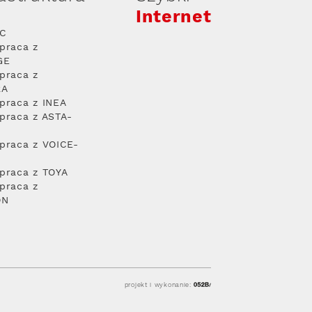
Internet
PC
praca z
GE
praca z
RA
praca z INEA
praca z ASTA-
praca z VOICE-
praca z TOYA
praca z
ON
projekt i wykonanie: