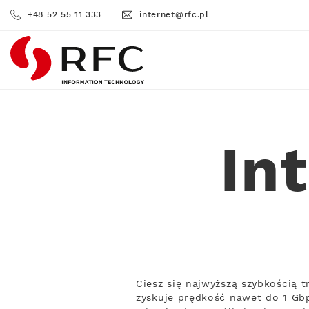
+48 52 55 11 333
internet@rfc.pl
RFC
In
Ciesz się najwyższą szybkością 
zyskuje prędkość nawet do 1 Gbp