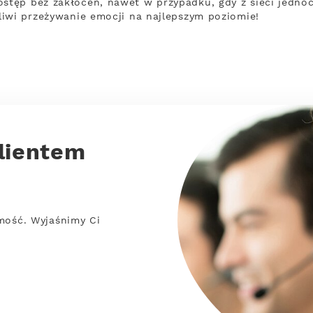
ęp bez zakłóceń, nawet w przypadku, gdy z sieci jednocz
iwi przeżywanie emocji na najlepszym poziomie!
lientem
mość. Wyjaśnimy Ci