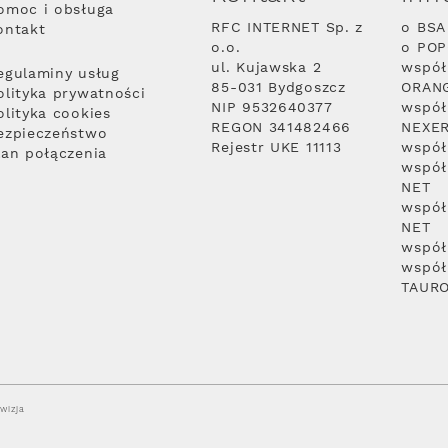
omoc i obsługa
RFC INTERNET Sp. z
o BSA
ontakt
o.o.
o PO
ul. Kujawska 2
współ
egulaminy usług
85-031 Bydgoszcz
ORAN
olityka prywatności
NIP 9532640377
współ
olityka cookies
REGON 341482466
NEXE
ezpieczeństwo
Rejestr UKE 11113
współ
lan połączenia
współ
NET
współ
NET
współ
współ
TAUR
wizja