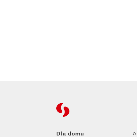
RFC
Dla domu
O