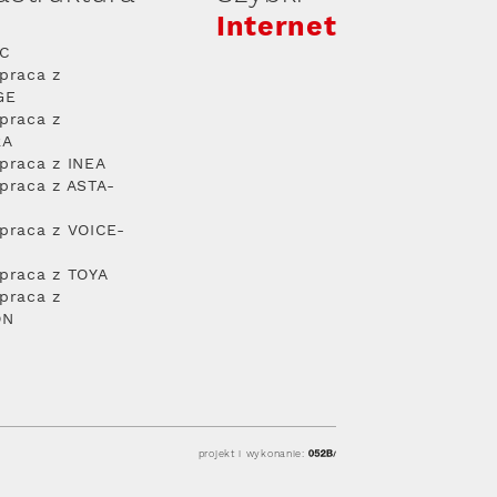
Internet
PC
praca z
GE
praca z
RA
praca z INEA
praca z ASTA-
praca z VOICE-
praca z TOYA
praca z
ON
projekt i wykonanie: