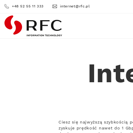
+48 52 55 11 333
internet@rfc.pl
RFC
Int
Ciesz się najwyższą szybkością
zyskuje prędkość nawet do 1 Gbp