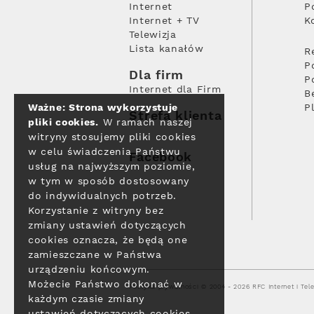
Internet
P
Internet + TV
K
Telewizja
Lista kanałów
R
P
Dla firm
P
Internet dla Firm
B
Ważne: Strona wykorzystuje
P
Strefa klienta
pliki cookies.
W ramach naszej
witryny stosujemy pliki cookies
w celu świadczenia Państwu
Facebook
usług na najwyższym poziomie,
w tym w sposób dostosowany
do indywidualnych potrzeb.
Korzystanie z witryny bez
zmiany ustawień dotyczących
cookies oznacza, że będą one
zamieszczane w Państwa
urządzeniu końcowym.
Możecie Państwo dokonać w
Polityka prywatności
© 2004 - 2026 RFC Internet i Tele
każdym czasie zmiany