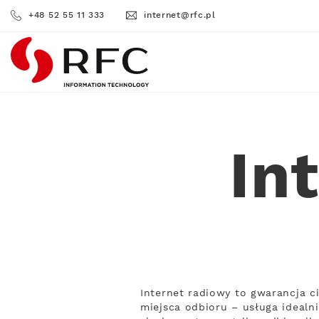
+48 52 55 11 333
internet@rfc.pl
RFC
In
Internet radiowy to gwarancja c
miejsca odbioru – usługa idealn