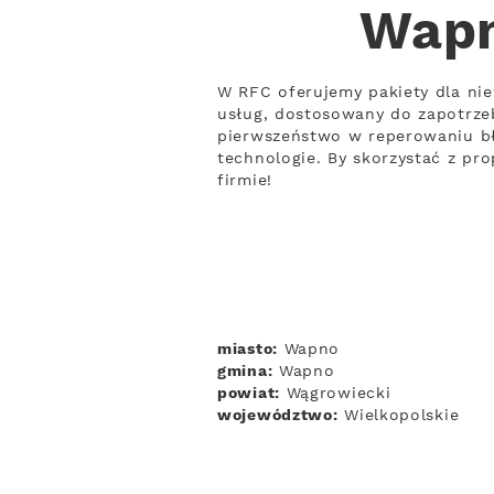
Wapn
W RFC oferujemy pakiety dla ni
usług, dostosowany do zapotrze
pierwszeństwo w reperowaniu bł
technologie. By skorzystać z pr
firmie!
miasto:
Wapno
gmina:
Wapno
powiat:
Wągrowiecki
województwo:
Wielkopolskie