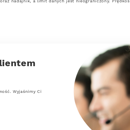
 oraz nadajnik, a limit danych jest nieograniczony. Prędk
lientem
mość. Wyjaśnimy Ci