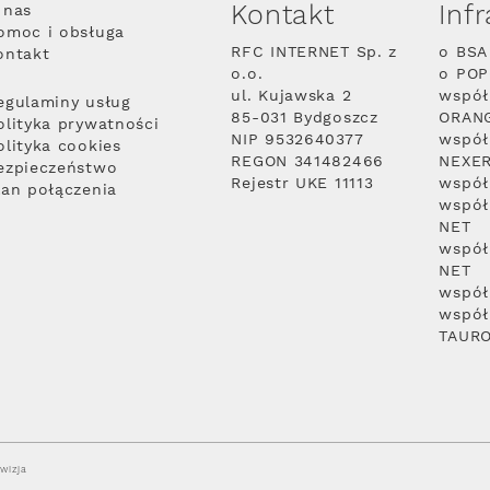
Kontakt
Inf
 nas
omoc i obsługa
RFC INTERNET Sp. z
o BSA
ontakt
o.o.
o PO
ul. Kujawska 2
współ
egulaminy usług
85-031 Bydgoszcz
ORAN
olityka prywatności
NIP 9532640377
współ
olityka cookies
REGON 341482466
NEXE
ezpieczeństwo
Rejestr UKE 11113
współ
lan połączenia
współ
NET
współ
NET
współ
współ
TAUR
wizja