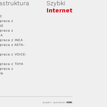
rastruktura
Szybki
Internet
PC
praca z
GE
praca z
RA
praca z INEA
praca z ASTA-
praca z VOICE-
praca z TOYA
praca z
ON
projekt i wykonanie: