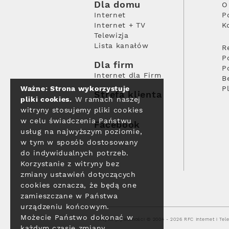
Dla domu
O
Internet
P
Internet + TV
K
Telewizja
Lista kanałów
R
P
Dla firm
P
Internet dla Firm
B
Ważne: Strona wykorzystuje
P
Strefa klienta
pliki cookies.
W ramach naszej
witryny stosujemy pliki cookies
w celu świadczenia Państwu
Facebook
usług na najwyższym poziomie,
w tym w sposób dostosowany
do indywidualnych potrzeb.
Korzystanie z witryny bez
zmiany ustawień dotyczących
cookies oznacza, że będą one
zamieszczane w Państwa
urządzeniu końcowym.
Możecie Państwo dokonać w
Polityka prywatności
© 2004 - 2026 RFC Internet i Tele
każdym czasie zmiany