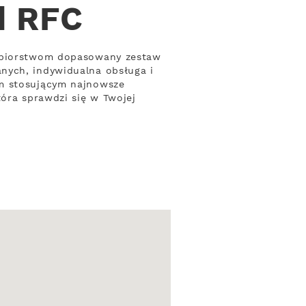
d RFC
iębiorstwom dopasowany zestaw
nych, indywidualna obsługa i
om stosującym najnowsze
tóra sprawdzi się w Twojej