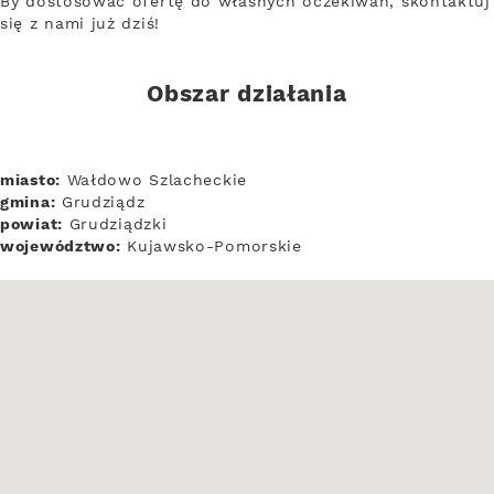
By dostosować ofertę do własnych oczekiwań, skontaktuj
się z nami już dziś!
Obszar działania
miasto:
Wałdowo Szlacheckie
gmina:
Grudziądz
powiat:
Grudziądzki
województwo:
Kujawsko-Pomorskie