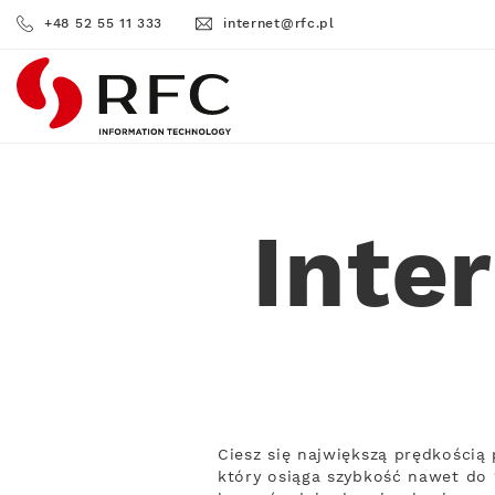
+48 52 55 11 333
internet@rfc.pl
RFC
Inte
Ciesz się największą prędkości
który osiąga szybkość nawet do 1