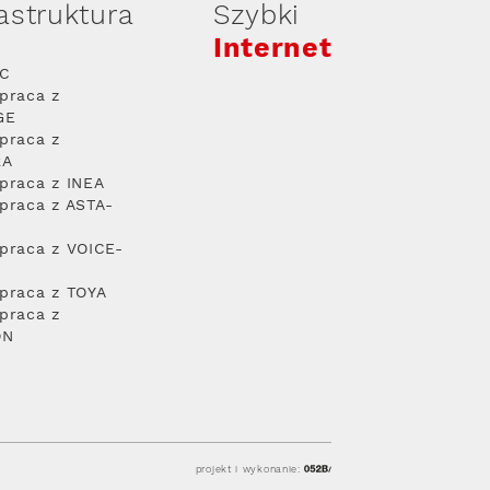
rastruktura
Szybki
Internet
PC
praca z
GE
praca z
RA
praca z INEA
praca z ASTA-
praca z VOICE-
praca z TOYA
praca z
ON
projekt i wykonanie: