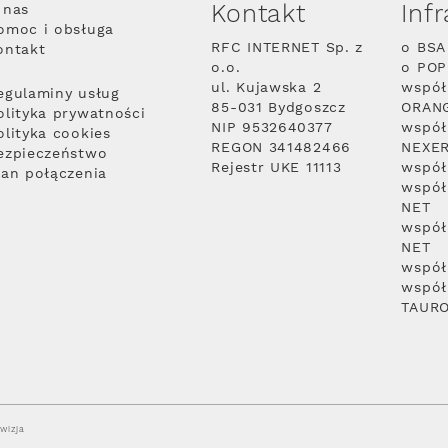
Kontakt
Inf
 nas
omoc i obsługa
RFC INTERNET Sp. z
o BSA
ontakt
o.o.
o PO
ul. Kujawska 2
współ
egulaminy usług
85-031 Bydgoszcz
ORAN
olityka prywatności
NIP 9532640377
współ
olityka cookies
REGON 341482466
NEXE
ezpieczeństwo
Rejestr UKE 11113
współ
lan połączenia
współ
NET
współ
NET
współ
współ
TAUR
wizja