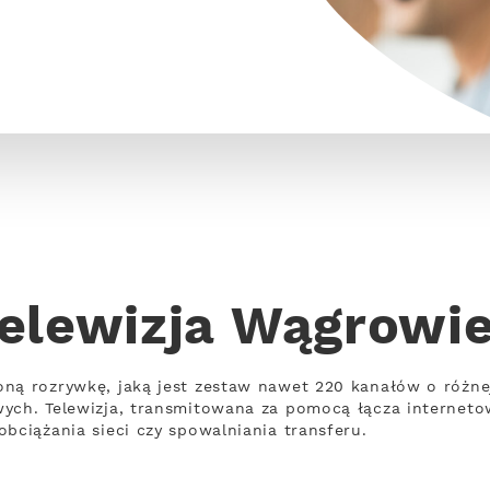
elewizja Wągrowi
oną rozrywkę, jaką jest zestaw nawet 220 kanałów o różn
wych. Telewizja, transmitowana za pomocą łącza internet
bciążania sieci czy spowalniania transferu.