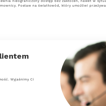
ewnia nieograniczony dostęp bez zakłóceń, nawet w sytua
mownicy. Postaw na światłowód, który umożliwi przeżywa
lientem
mość. Wyjaśnimy Ci