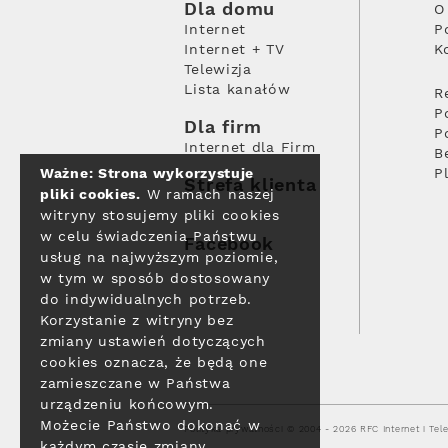
Dla domu
O
Internet
P
Internet + TV
K
Telewizja
Lista kanałów
R
P
Dla firm
P
Internet dla Firm
B
Ważne: Strona wykorzystuje
P
Strefa klienta
pliki cookies.
W ramach naszej
witryny stosujemy pliki cookies
w celu świadczenia Państwu
Facebook
usług na najwyższym poziomie,
w tym w sposób dostosowany
do indywidualnych potrzeb.
Korzystanie z witryny bez
zmiany ustawień dotyczących
cookies oznacza, że będą one
zamieszczane w Państwa
urządzeniu końcowym.
Możecie Państwo dokonać w
Polityka prywatności
© 2004 - 2026 RFC Internet i Tele
każdym czasie zmiany