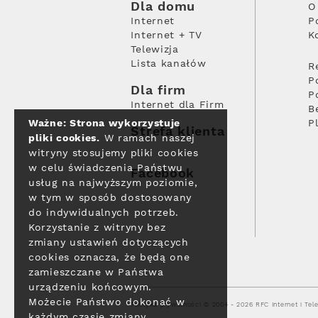
Dla domu
O
Internet
P
Internet + TV
K
Telewizja
Lista kanałów
R
P
Dla firm
P
Internet dla Firm
B
Ważne: Strona wykorzystuje
P
Strefa klienta
pliki cookies.
W ramach naszej
witryny stosujemy pliki cookies
w celu świadczenia Państwu
Facebook
usług na najwyższym poziomie,
w tym w sposób dostosowany
do indywidualnych potrzeb.
Korzystanie z witryny bez
zmiany ustawień dotyczących
cookies oznacza, że będą one
zamieszczane w Państwa
urządzeniu końcowym.
Możecie Państwo dokonać w
Polityka prywatności
© 2004 - 2026 RFC Internet i Tele
każdym czasie zmiany