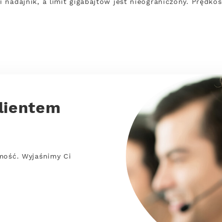
 i nadajnik, a limit gigabajtów jest nieograniczony. Prędko
lientem
mość. Wyjaśnimy Ci