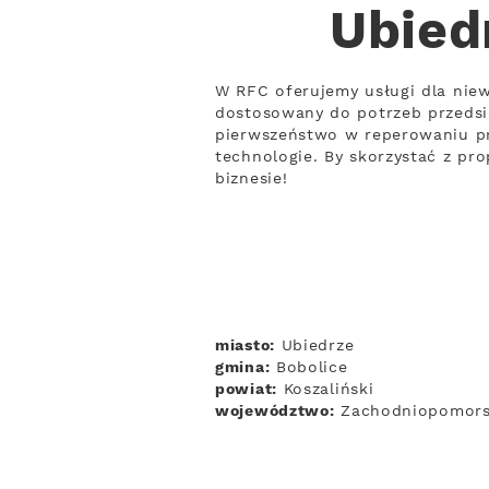
Ubied
W RFC oferujemy usługi dla nie
dostosowany do potrzeb przedsi
pierwszeństwo w reperowaniu pr
technologie. By skorzystać z pro
biznesie!
miasto:
Ubiedrze
gmina:
Bobolice
powiat:
Koszaliński
województwo:
Zachodniopomors