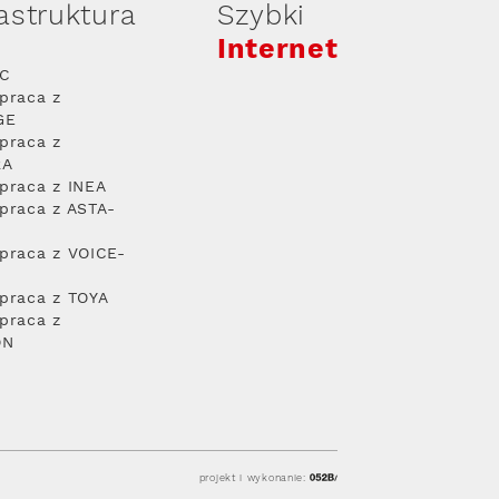
rastruktura
Szybki
Internet
PC
praca z
GE
praca z
RA
praca z INEA
praca z ASTA-
praca z VOICE-
praca z TOYA
praca z
ON
projekt i wykonanie: