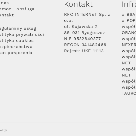
Kontakt
Inf
 nas
omoc i obsługa
RFC INTERNET Sp. z
o BSA
ontakt
o.o.
o PO
ul. Kujawska 2
współ
egulaminy usług
85-031 Bydgoszcz
ORAN
olityka prywatności
NIP 9532640377
współ
olityka cookies
REGON 341482466
NEXE
ezpieczeństwo
Rejestr UKE 11113
współ
lan połączenia
współ
NET
współ
NET
współ
współ
TAUR
wizja