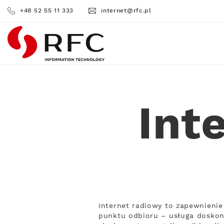
+48 52 55 11 333
internet@rfc.pl
RFC
Int
Internet radiowy to zapewnienie
punktu odbioru – usługa doskona