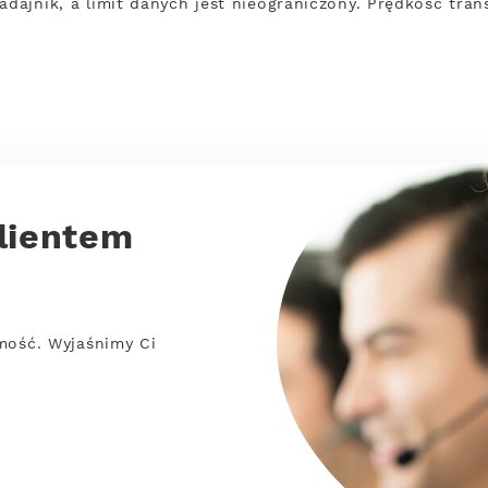
nadajnik, a limit danych jest nieograniczony. Prędkość tra
lientem
mość. Wyjaśnimy Ci