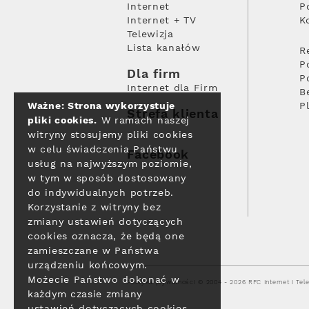
Internet
P
Internet + TV
K
Telewizja
Lista kanałów
R
P
Dla firm
P
Internet dla Firm
B
Ważne: Strona wykorzystuje
P
Strefa klienta
pliki cookies.
W ramach naszej
witryny stosujemy pliki cookies
w celu świadczenia Państwu
Facebook
usług na najwyższym poziomie,
w tym w sposób dostosowany
do indywidualnych potrzeb.
Korzystanie z witryny bez
zmiany ustawień dotyczących
cookies oznacza, że będą one
zamieszczane w Państwa
urządzeniu końcowym.
Możecie Państwo dokonać w
Polityka prywatności
© 2004 - 2026 RFC Internet i Tele
każdym czasie zmiany