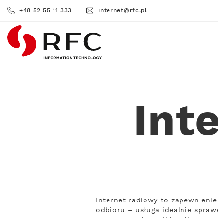
+48 52 55 11 333
internet@rfc.pl
RFC
Int
Internet radiowy to zapewnienie 
odbioru – usługa idealnie sprawd