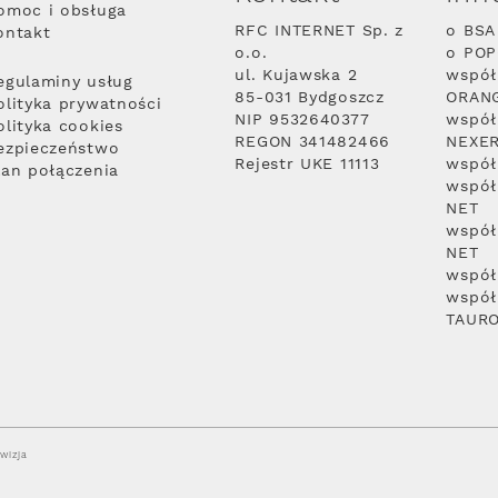
omoc i obsługa
RFC INTERNET Sp. z
o BSA
ontakt
o.o.
o PO
ul. Kujawska 2
współ
egulaminy usług
85-031 Bydgoszcz
ORAN
olityka prywatności
NIP 9532640377
współ
olityka cookies
REGON 341482466
NEXE
ezpieczeństwo
Rejestr UKE 11113
współ
lan połączenia
współ
NET
współ
NET
współ
współ
TAUR
wizja