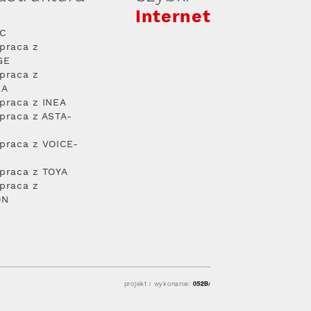
Internet
PC
praca z
GE
praca z
RA
praca z INEA
praca z ASTA-
praca z VOICE-
praca z TOYA
praca z
ON
projekt i wykonanie: