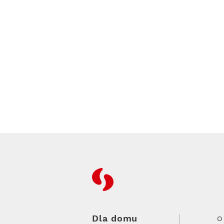
RFC
Dla domu
O