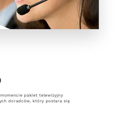
o
 momencie pakiet telewizyjny
ych doradców, który postara się