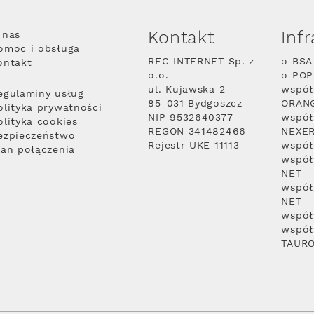
Kontakt
Inf
 nas
omoc i obsługa
RFC INTERNET Sp. z
o BSA
ontakt
o.o.
o PO
ul. Kujawska 2
współ
egulaminy usług
85-031 Bydgoszcz
ORAN
olityka prywatności
NIP 9532640377
współ
olityka cookies
REGON 341482466
NEXE
ezpieczeństwo
Rejestr UKE 11113
współ
lan połączenia
współ
NET
współ
NET
współ
współ
TAUR