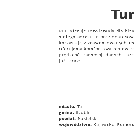
Tur
RFC oferuje rozwiązania dla biz
stałego adresu IP oraz dostoso
korzystają z zaawansowanych tec
Oferujemy komfortowy zestaw roz
prędkość transmisji danych i s
już teraz!
miasto:
Tur
gmina:
Szubin
powiat:
Nakielski
województwo:
Kujawsko-Pomors