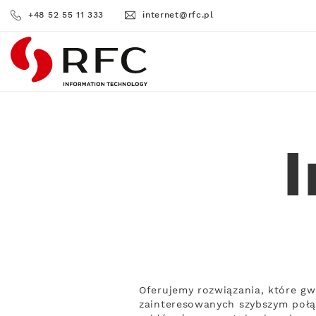
+48 52 55 11 333
internet@rfc.pl
RFC
I
Oferujemy rozwiązania, które gw
zainteresowanych szybszym połą