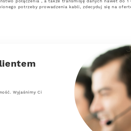
ństwo połączenia , a także transmisję danych nawet do 1 G
ionego potrzeby prowadzenia kabli, zdecyduj się na ofert
lientem
mość. Wyjaśnimy Ci