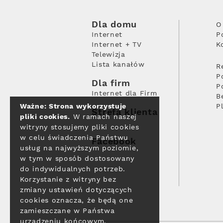
Dla domu
O
Internet
P
Internet + TV
K
Telewizja
Lista kanałów
R
P
Dla firm
P
Internet dla Firm
B
Ważne: Strona wykorzystuje
P
Strefa klienta
pliki cookies.
W ramach naszej
witryny stosujemy pliki cookies
w celu świadczenia Państwu
Facebook
usług na najwyższym poziomie,
w tym w sposób dostosowany
do indywidualnych potrzeb.
Korzystanie z witryny bez
zmiany ustawień dotyczących
cookies oznacza, że będą one
zamieszczane w Państwa
urządzeniu końcowym.