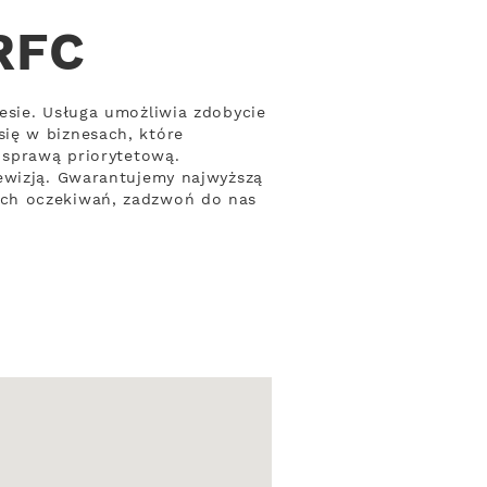
 RFC
esie. Usługa umożliwia zdobycie
ię w biznesach, które
 sprawą priorytetową.
lewizją. Gwarantujemy najwyższą
ych oczekiwań, zadzwoń do nas