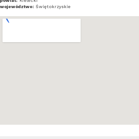
powiat:
Kielecki
województwo:
Świętokrzyskie