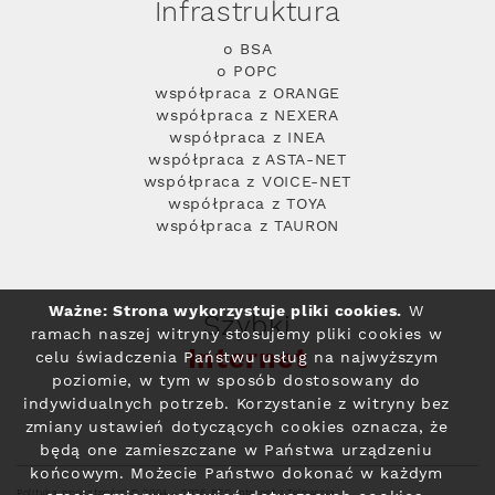
Infrastruktura
o BSA
o POPC
współpraca z ORANGE
współpraca z NEXERA
współpraca z INEA
współpraca z ASTA-NET
współpraca z VOICE-NET
współpraca z TOYA
współpraca z TAURON
Ważne: Strona wykorzystuje pliki cookies.
W
Szybki
ramach naszej witryny stosujemy pliki cookies w
Internet
celu świadczenia Państwu usług na najwyższym
poziomie, w tym w sposób dostosowany do
indywidualnych potrzeb. Korzystanie z witryny bez
zmiany ustawień dotyczących cookies oznacza, że
będą one zamieszczane w Państwa urządzeniu
końcowym. Możecie Państwo dokonać w każdym
Polityka prywatności
© 2004 - 2026 RFC Internet i Telewizja