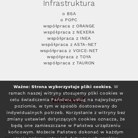
Infrastruktura
o BSA
o POPC
współpraca z ORANGE
współpraca z NEXERA
współpraca z INEA
współpraca z ASTA-NET
współpraca z VOICE-NET
współpraca z TOYA
współpraca z TAURON
Ważne: Strona wykorzystuje pliki cookies.
W
Szybki
ramach naszej witryny stosujemy pliki cookies w
Internet
celu świadczenia Państwu usług na najwyższym
poziomie, w tym w sposób dostosowany do
indywidualnych potrzeb. Korzystanie z witryny bez
zmiany ustawień dotyczących cookies oznacza, że
będą one zamieszczane w Państwa urządzeniu
końcowym. Możecie Państwo dokonać w każdym
Polityka prywatności
© 2004 - 2026 RFC Internet i Telewizja