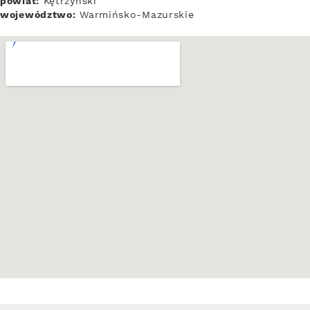
powiat:
Kętrzyński
województwo:
Warmińsko-Mazurskie