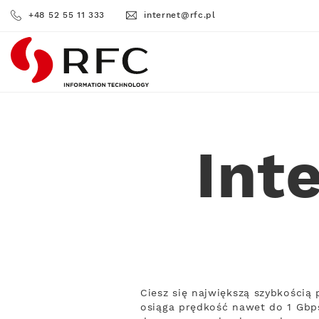
+48 52 55 11 333
internet@rfc.pl
RFC
Int
Ciesz się największą szybkością
osiąga prędkość nawet do 1 Gbps