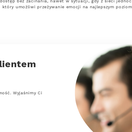
ostęp bez zacinania, nawet w sytuacji, gdy z sieci jednoc
 który umożliwi przeżywanie emocji na najlepszym poziom
lientem
mość. Wyjaśnimy Ci