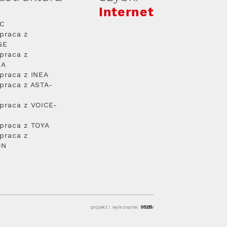
Internet
PC
praca z
GE
praca z
RA
praca z INEA
praca z ASTA-
praca z VOICE-
praca z TOYA
praca z
ON
projekt i wykonanie: