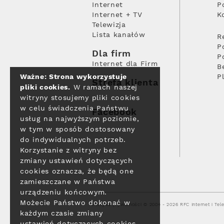
Internet
P
Internet + TV
K
Telewizja
Lista kanałów
R
P
Dla firm
P
Internet dla Firm
B
Ważne: Strona wykorzystuje
P
Strefa klienta
pliki cookies.
W ramach naszej
witryny stosujemy pliki cookies
w celu świadczenia Państwu
Facebook
usług na najwyższym poziomie,
w tym w sposób dostosowany
do indywidualnych potrzeb.
Korzystanie z witryny bez
zmiany ustawień dotyczących
cookies oznacza, że będą one
zamieszczane w Państwa
urządzeniu końcowym.
Możecie Państwo dokonać w
Polityka prywatności
© 2004 - 2026 RFC Internet i Tele
każdym czasie zmiany