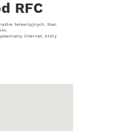
od RFC
nałów telewizyjnych. Nasi
om.
apewniamy internet, który