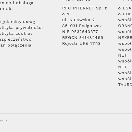
omoc i obsługa
RFC INTERNET Sp. z
o BSA
ontakt
o.o.
o PO
ul. Kujawska 2
współ
egulaminy usług
85-031 Bydgoszcz
ORAN
olityka prywatności
NIP 9532640377
współ
olityka cookies
REGON 341482466
NEXE
ezpieczeństwo
Rejestr UKE 11113
współ
lan połączenia
współ
NET
współ
NET
współ
współ
TAUR
wizja