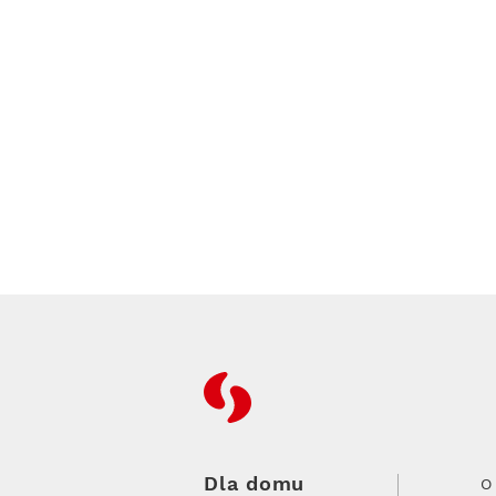
RFC
Dla domu
O