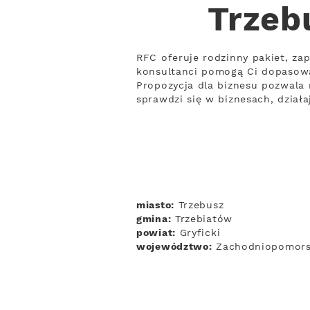
Trzeb
RFC oferuje rodzinny pakiet, zap
konsultanci pomogą Ci dopasowa
Propozycja dla biznesu pozwala n
sprawdzi się w biznesach, dział
miasto:
Trzebusz
gmina:
Trzebiatów
powiat:
Gryficki
województwo:
Zachodniopomors