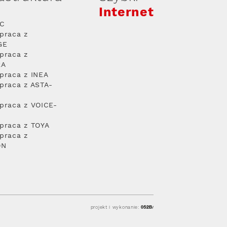
Internet
PC
praca z
GE
praca z
RA
praca z INEA
praca z ASTA-
praca z VOICE-
praca z TOYA
praca z
ON
projekt i wykonanie: