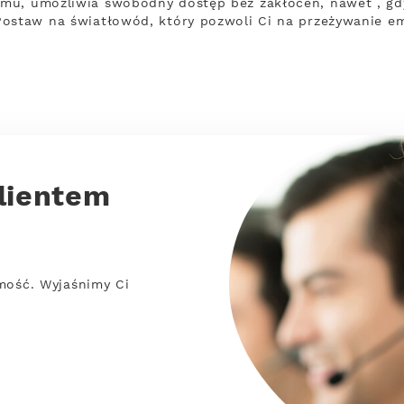
mu, umożliwia swobodny dostęp bez zakłóceń, nawet , gd
Postaw na światłowód, który pozwoli Ci na przeżywanie em
lientem
mość. Wyjaśnimy Ci