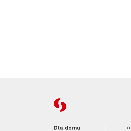
RFC
Dla domu
O