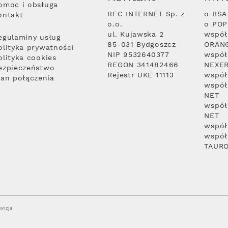
omoc i obsługa
RFC INTERNET Sp. z
o BSA
ontakt
o.o.
o PO
ul. Kujawska 2
współ
egulaminy usług
85-031 Bydgoszcz
ORAN
olityka prywatności
NIP 9532640377
współ
olityka cookies
REGON 341482466
NEXE
ezpieczeństwo
Rejestr UKE 11113
współ
lan połączenia
współ
NET
współ
NET
współ
współ
TAUR
wizja