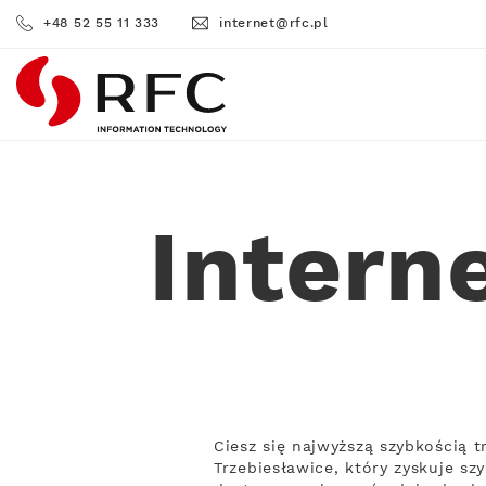
+48 52 55 11 333
internet@rfc.pl
RFC
Intern
Ciesz się najwyższą szybkością 
Trzebiesławice, który zyskuje sz