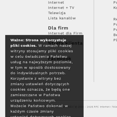
Internet
P
Internet + TV
K
Telewizja
Lista kanałów
R
P
Dla firm
P
Internet dla Firm
B
Ważne: Strona wykorzystuje
P
Strefa klienta
pliki cookies.
W ramach naszej
witryny stosujemy pliki cookies
w celu świadczenia Państwu
Facebook
usług na najwyższym poziomie,
w tym w sposób dostosowany
do indywidualnych potrzeb.
Korzystanie z witryny bez
zmiany ustawień dotyczących
cookies oznacza, że będą one
zamieszczane w Państwa
urządzeniu końcowym.
Możecie Państwo dokonać w
Polityka prywatności
© 2004 - 2026 RFC Internet i Tele
każdym czasie zmiany