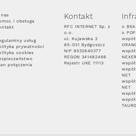
Kontakt
Inf
 nas
omoc i obsługa
RFC INTERNET Sp. z
o BSA
ontakt
o.o.
o PO
ul. Kujawska 2
współ
egulaminy usług
85-031 Bydgoszcz
ORAN
olityka prywatności
NIP 9532640377
współ
olityka cookies
REGON 341482466
NEXE
ezpieczeństwo
Rejestr UKE 11113
współ
lan połączenia
współ
NET
współ
NET
współ
współ
TAUR