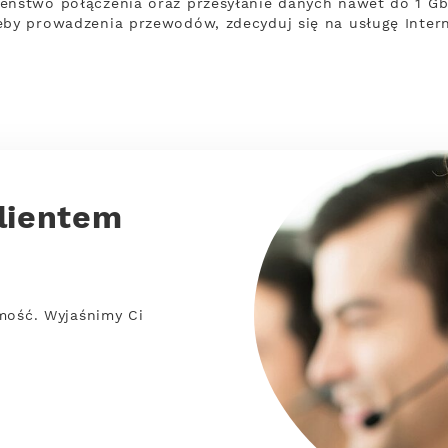
eństwo połączenia oraz przesyłanie danych nawet do 1 Gbps
zeby prowadzenia przewodów, zdecyduj się na usługę Inter
lientem
mość. Wyjaśnimy Ci