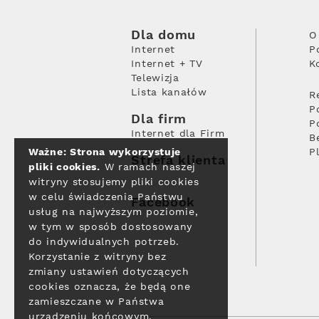
Dla domu
O
Internet
P
Internet + TV
K
Telewizja
Lista kanałów
R
P
Dla firm
P
Internet dla Firm
B
Ważne: Strona wykorzystuje
P
Strefa klienta
pliki cookies.
W ramach naszej
witryny stosujemy pliki cookies
w celu świadczenia Państwu
Facebook
usług na najwyższym poziomie,
w tym w sposób dostosowany
do indywidualnych potrzeb.
Korzystanie z witryny bez
zmiany ustawień dotyczących
cookies oznacza, że będą one
zamieszczane w Państwa
urządzeniu końcowym.